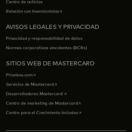
Centro de noticias
se abre en una pestaña nueva
Relación con Inversionistas
AVISOS LEGALES Y PRIVACIDAD
Privacidad y responsabilidad de datos
Normas corporativas vinculantes (BCRs)
SITIOS WEB DE MASTERCARD
se abre en una pestaña nueva
Priceless.com
se abre en una pestaña nueva
Servicios de Mastercard
se abre en una pestaña nueva
Desarrolladores Mastercard
se abre en una pestaña nu
Centro de marketing de Mastercard
se abre en una pestaña nu
Centro para el Crecimiento Inclusivo