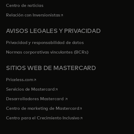
Centro de noticias
se abre en una pestaña nueva
Relación con Inversionistas
AVISOS LEGALES Y PRIVACIDAD
Privacidad y responsabilidad de datos
Normas corporativas vinculantes (BCRs)
SITIOS WEB DE MASTERCARD
se abre en una pestaña nueva
Priceless.com
se abre en una pestaña nueva
Servicios de Mastercard
se abre en una pestaña nueva
Desarrolladores Mastercard
se abre en una pestaña nu
Centro de marketing de Mastercard
se abre en una pestaña nu
Centro para el Crecimiento Inclusivo