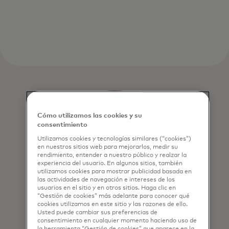
Cómo utilizamos las cookies y su
consentimiento
Utilizamos cookies y tecnologías similares (“cookies”)
en nuestros sitios web para mejorarlos, medir su
rendimiento, entender a nuestro público y realzar la
experiencia del usuario. En algunos sitios, también
utilizamos cookies para mostrar publicidad basada en
las actividades de navegación e intereses de los
usuarios en el sitio y en otros sitios. Haga clic en
“Gestión de cookies” más adelante para conocer qué
cookies utilizamos en este sitio y las razones de ello.
Usted puede cambiar sus preferencias de
consentimiento en cualquier momento haciendo uso de
la herramienta “Gestión de cookies” que aparece en la