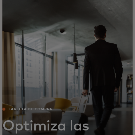
Para ti
Para empresas
Para el mundo
Para innovadores
Noticias y tendencias
TARJETA DE COMPRA
Optimiza las