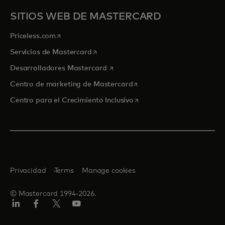
SITIOS WEB DE MASTERCARD
se abre en una pestaña nueva
Priceless.com
se abre en una pestaña nueva
Servicios de Mastercard
se abre en una pestaña nueva
Desarrolladores Mastercard
se abre en una pestaña nu
Centro de marketing de Mastercard
se abre en una pestaña nu
Centro para el Crecimiento Inclusivo
Privacidad
Terms
Manage cookies
© Mastercard 1994-2026.
LinkedIn
Facebook
Twitter/X
YouTube