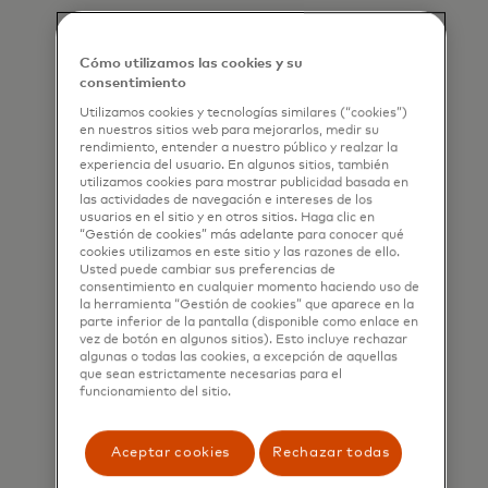
Cómo utilizamos las cookies y su
consentimiento
Mejores operaciones empresariales
Utilizamos cookies y tecnologías similares (“cookies”)
en nuestros sitios web para mejorarlos, medir su
Reduce los riesgos, los costos y la mano de
rendimiento, entender a nuestro público y realzar la
obra de manejar y transportar efectivo.
experiencia del usuario. En algunos sitios, también
utilizamos cookies para mostrar publicidad basada en
las actividades de navegación e intereses de los
usuarios en el sitio y en otros sitios. Haga clic en
“Gestión de cookies” más adelante para conocer qué
cookies utilizamos en este sitio y las razones de ello.
Usted puede cambiar sus preferencias de
consentimiento en cualquier momento haciendo uso de
la herramienta “Gestión de cookies” que aparece en la
parte inferior de la pantalla (disponible como enlace en
vez de botón en algunos sitios). Esto incluye rechazar
Comodidad añadida
algunas o todas las cookies, a excepción de aquellas
que sean estrictamente necesarias para el
No se requieren recibos ni verificación del
funcionamiento del sitio.
tarjetahabiente en transacciones de menos
de $50.
Aceptar cookies
Rechazar todas