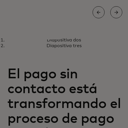
PROTEGE TU NEGOCIO
Diapositiva dos
Soluciones para mantener tu
Más información
Diapositiva tres
negocio seguro y protegido
El pago sin
contacto está
transformando el
proceso de pago