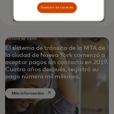
Gestión de cookies
ESTUDIO DE CASO
El sistema de tránsito de la MTA de
la ciudad de Nueva York comenzó a
aceptar pagos sin contacto en 2019.
Cuatro años después, registró su
pago número mil millones.
se abre en una pestaña nueva
Más información