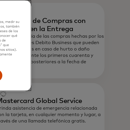
rotección de Compras con
os, medir su
ios, también
obertura en la Entrega
eses de los
ubre la mayoría de las compras hechas por los
conocer qué
s de
arjetahabientes Debito Business que pueden
s” que
star protegidas en caso de hurto o daño
os sitios).
ctamente
ccidental durante los primeros cuarenta y
inco (45) días posteriores a la fecha de
ompra.
astercard Global Service‎
rinda asistencia de emergencia relacionada
on la tarjeta, en cualquier momento y lugar, a
ravés de una llamada telefónica gratis.