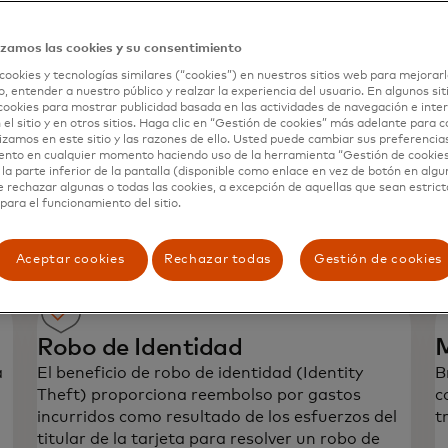
izamos las cookies y su consentimiento
Seguro de Accidente AD&D
P
cookies y tecnologías similares (“cookies”) en nuestros sitios web para mejorarl
, entender a nuestro público y realzar la experiencia del usuario. En algunos sit
c
Ofrece a los tarjetahabientes Mastercard
cookies para mostrar publicidad basada en las actividades de navegación e inter
Debito Business protección en caso de Muerte
s
C
 el sitio y en otros sitios. Haga clic en “Gestión de cookies” más adelante para 
Accidental o Desmembramiento (incluyendo
lizamos en este sitio y las razones de ello. Usted puede cambiar sus preferencia
t
ento en cualquier momento haciendo uso de la herramienta “Gestión de cookie
perdida de la visión, habla o audición) como
a
e
la parte inferior de la pantalla (disponible como enlace en vez de botón en algun
resultado de un accidente cubierto.
e rechazar algunas o todas las cookies, a excepción de aquellas que sean estri
a
para el funcionamiento del sitio.
c
c
Aceptar cookies
Rechazar todas
Gestión de cookies
Robo de Identidad
M
lo inesperado con los
a
El beneficio de robo de identidad (Identity
B
Theft) proporciona reembolso por gastos
c
incurridos como resultado de los esfuerzos del
t
titular de la tarjeta para resolver un robo de