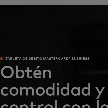
TARJETA DE DÉBITO MASTERCARD® BUSINESS‎
Obtén
comodidad y
control con l