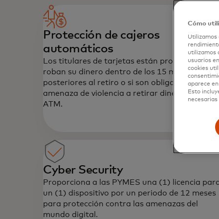
Cómo util
Protección de cajeros
Utilizamos 
rendimiento
automáticos
utilizamos 
Los titulares de tarjetas están protegidos si le
usuarios en
cookies uti
roban su dinero dentro de los 15 minutos
consentimi
posteriores al retiro o si son obligados por un
aparece en 
Esto incluy
amenaza de violencia a retirar dinero de un
necesarias 
ATM.‎
Cyber Security
Protege tu negocio. Prepárate para 
Proporciona a las PYMES una (1) licencia par
beneficios de Mastercard.
un (1) dispositivo por un periodo de 12 meses
para protección contra las amenazas del
mundo digital.