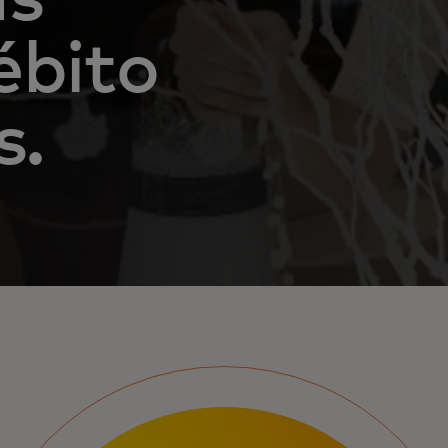
ébito
s.