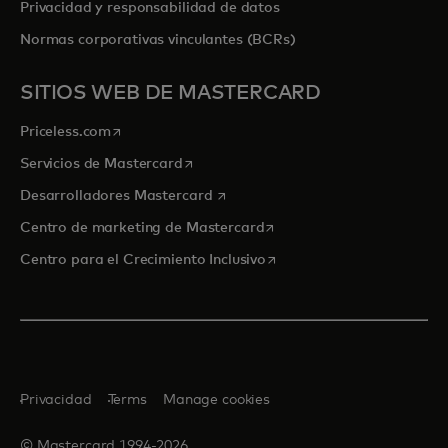
Privacidad y responsabilidad de datos
Normas corporativas vinculantes (BCRs)
SITIOS WEB DE MASTERCARD
se abre en una pestaña nueva
Priceless.com
se abre en una pestaña nueva
Servicios de Mastercard
se abre en una pestaña nueva
Desarrolladores Mastercard
se abre en una pestaña nu
Centro de marketing de Mastercard
se abre en una pestaña nu
Centro para el Crecimiento Inclusivo
Privacidad
Terms
Manage cookies
© Mastercard 1994-2026.