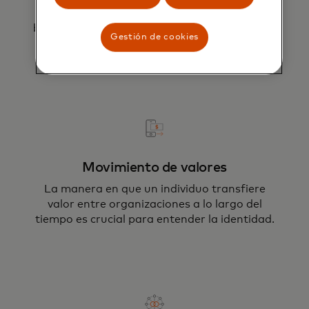
Usa la inteligencia del dispositivo y la
biometría para identificar usuarios, reducir el
Gestión de cookies
fraude y aprobar más compras.
Reduce el fraude, mejora la experiencia
del cliente y genera confianza con las
soluciones de identidad de Mastercard.
Movimiento de valores
La manera en que un individuo transfiere
valor entre organizaciones a lo largo del
tiempo es crucial para entender la identidad.