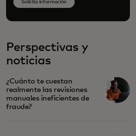
Solicita información
Perspectivas y
noticias
se abre en una pestaña nueva
¿Cuánto te cuestan
realmente las revisiones
manuales ineficientes de
fraude?