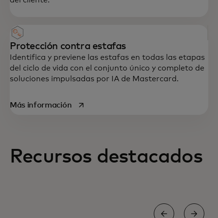
Protección contra estafas
Identifica y previene las estafas en todas las etapas
del ciclo de vida con el conjunto único y completo de
soluciones impulsadas por IA de Mastercard.
se abre en una pestaña nueva
Más información
Una experiencia de usuario segura y fluida
Recursos destacados
en cada interacción es la piedra angular
de la economía digital.