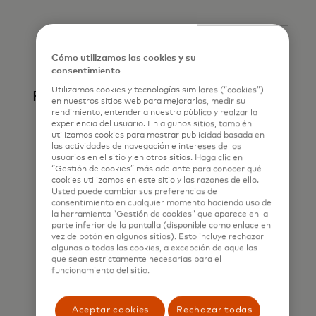
Cómo utilizamos las cookies y su
consentimiento
Utilizamos cookies y tecnologías similares (“cookies”)
Perspectivas sobre el comportamiento
en nuestros sitios web para mejorarlos, medir su
rendimiento, entender a nuestro público y realzar la
Comprender las interacciones con los
experiencia del usuario. En algunos sitios, también
dispositivos puede ayudar a identificar
utilizamos cookies para mostrar publicidad basada en
las actividades de navegación e intereses de los
comportamientos humanos frente a bots y
usuarios en el sitio y en otros sitios. Haga clic en
distinguir patrones de comportamiento
“Gestión de cookies” más adelante para conocer qué
riesgosos de correctos.
cookies utilizamos en este sitio y las razones de ello.
Usted puede cambiar sus preferencias de
consentimiento en cualquier momento haciendo uso de
la herramienta “Gestión de cookies” que aparece en la
parte inferior de la pantalla (disponible como enlace en
vez de botón en algunos sitios). Esto incluye rechazar
algunas o todas las cookies, a excepción de aquellas
que sean estrictamente necesarias para el
funcionamiento del sitio.
Inteligencia de dispositivos
Aceptar cookies
Rechazar todas