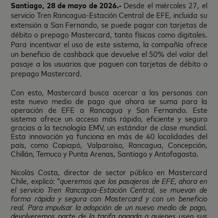
Santiago, 28 de mayo de 2026.-
Desde el miércoles 27, el
servicio Tren Rancagua-Estación Central de EFE, incluida su
extensión a San Fernando, se puede pagar con tarjetas de
débito o prepago Mastercard, tanto físicas como digitales.
Para incentivar el uso de este sistema, la compañía ofrece
un beneficio de cashback que devuelve el 50% del valor del
pasaje a los usuarios que paguen con tarjetas de débito o
prepago Mastercard.
Con esto, Mastercard busca acercar a las personas con
este nuevo medio de pago que ahora se suma para la
operación de EFE a Rancagua y San Fernando. Este
sistema ofrece un acceso más rápido, eficiente y seguro
gracias a la tecnología EMV, un estándar de clase mundial.
Esta innovación ya funciona en más de 40 localidades del
país, como Copiapó, Valparaíso, Rancagua, Concepción,
Chillán, Temuco y Punta Arenas, Santiago y Antofagasta.
Nicolás Costa, director de sector público en Mastercard
Chile, explicó: “
queremos que los pasajeros de EFE, ahora en
el servicio Tren Rancagua-Estación Central, se muevan de
forma rápida y segura con Mastercard y con un beneficio
real. Para impulsar la adopción de un nuevo medio de pago,
devolveremos parte de la tarifa pagada a quienes usen sus