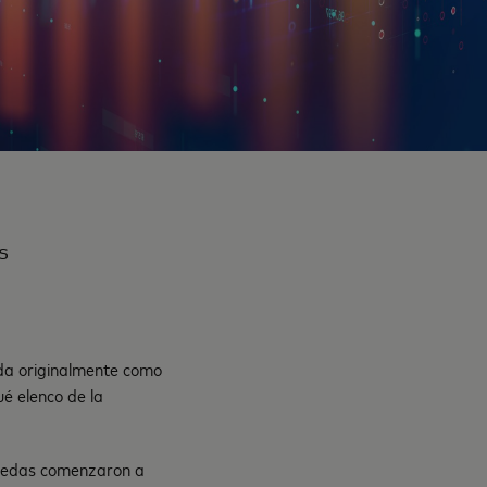
s
da originalmente como
é elenco de la
monedas comenzaron a