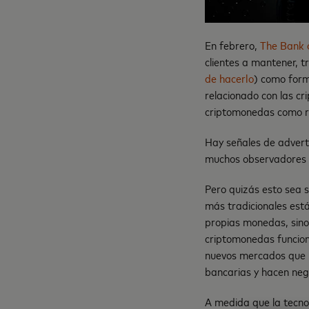
En febrero,
The Bank 
clientes a mantener, t
de hacerlo
) como form
relacionado con las c
criptomonedas como r
Hay señales de advert
muchos observadores 
Pero quizás esto sea s
más tradicionales está
propias monedas, sino 
criptomonedas funcione
nuevos mercados que p
bancarias y hacen neg
A medida que la tecno