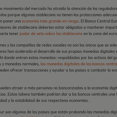
te movimiento del mercado ha atraído la atención de los regulador
dos porque algunas stablecoins no tienen las protecciones adecua
an poner una
economía más grande en riesgo
. El Banco Central Eur
misores de stablecoins deberían estar obligados a mantener impor
bería tener
poder de veto sobre las stablecoins
en la zona del euro
mes y las compañías de redes sociales no son los únicos que se ade
res han acelerado el desarrollo de sus propias monedas digitales 
ahí donde entran estas monedas: respaldadas por los activos del g
es y monedas normales,
las monedas digitales de los bancos centr
pueden ofrecer transacciones y ayudar a los países a combatir la evas
den atraer a más personas no bancarizadas a la economía digital 
ios. Estos tokens también podrían dar a los bancos centrales un
ridad y la estabilidad de sus respectivas economías.
pur son algunos de los países que están probando las monedas digi