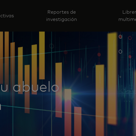
Reportes de
Libre
ctivas
investigación
multim
tu abuelo
n