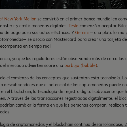
of New York Mellon
se convirtió en el primer banco mundial en co
ransferir y emitir monedas digitales.
Tesla
comenzó a aceptar Bitco
a de pago para sus autos eléctricos. Y
Gemini
— una plataforma p
riptomonedas— se asoció con Mastercard para crear una tarjeta de
ecompensa en tiempo real.
encia, ya que los reguladores están observando más de cerca las
del mercado advierten sobre una
burbuja (bubble)
.
olo el comienzo de los conceptos que sustentan esta tecnología. Lo 
n descubriendo es que el potencial de las criptomonedas puede no r
en el blockchain, la tecnología de registro digital subyacente que 
n. A través de las transacciones registradas digitalmente, el blo
odrían cambiar la forma en que las personas compran, realizan 
ocios.
logía de criptomonedas y el blockchain continúa desarrollándose, 