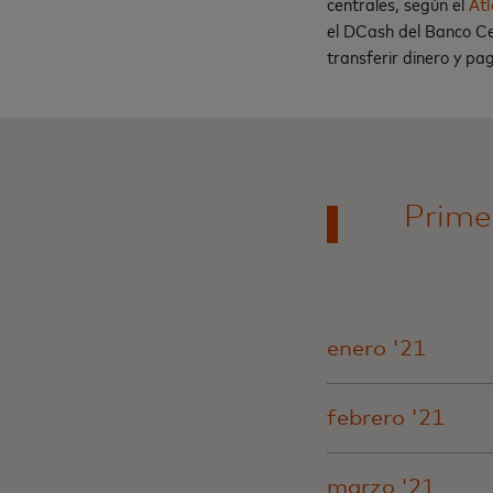
centrales, según el
Atl
el DCash del Banco Cen
transferir dinero y pag
Prime
enero '21
febrero '21
marzo '21