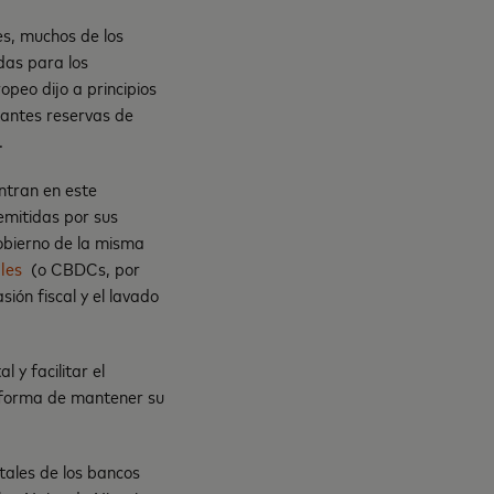
es, muchos de los
das para los
opeo dijo a principios
tantes reservas de
.
ntran en este
emitidas por sus
obierno de la misma
ales
(o CBDCs, por
ión fiscal y el lavado
y facilitar el
a forma de mantener su
tales de los bancos