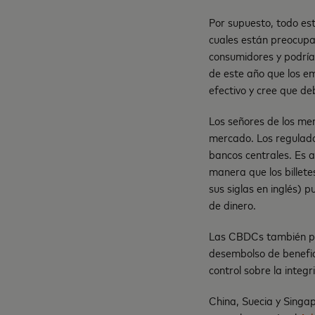
Por supuesto, todo es
cuales están preocupa
consumidores y podrí
de este año que los e
efectivo y cree que de
Los señores de los me
mercado. Los regulado
bancos centrales. Es 
manera que los billet
sus siglas en inglés) 
de dinero.
Las CBDCs también pue
desembolso de benefic
control sobre la integ
China, Suecia y Singa