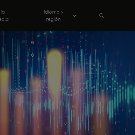
ría
Idioma y
edia
región