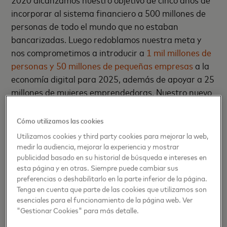
incorporar al sistema financiero a 500 millones de
personas de todo el mundo que no estaban
bancarizadas. Luego redoblamos nuestra meta y
nos comprometimos a introducir a
1 mil millones de
personas y 50 millones de pequeñas empresas
a la
economía digital para 2025, además de apoyar a 25
millones de mujeres emprendedoras. Nuestro nuevo
compromiso en en estos mercados es una parte
importante de esa iniciativa.
Cómo utilizamos las cookies
Utilizamos cookies y third party cookies para mejorar la web,
Soluciones escalables para fomentar la
medir la audiencia, mejorar la experiencia y mostrar
prosperidad
publicidad basado en su historial de búsqueda e intereses en
esta página y en otras. Siempre puede cambiar sus
En concreto, estamos avanzando en las agendas
preferencias o deshabilitarlo en la parte inferior de la página.
Tenga en cuenta que parte de las cookies que utilizamos son
tecnológicas para llevar las mejores soluciones
esenciales para el funcionamiento de la página web. Ver
digitales a la región, trabajando con más de 40
"Gestionar Cookies" para más detalle.
socios del ecosistema. Nuestras alianzas con