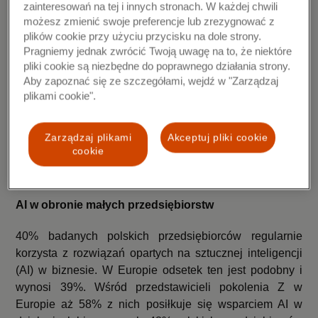
zainteresowań na tej i innych stronach. W każdej chwili
niebezpieczeństwo dla firmy.
możesz zmienić swoje preferencje lub zrezygnować z
plików cookie przy użyciu przycisku na dole strony.
Najbardziej zaniepokojeni cyberprzestępczością są
Pragniemy jednak zwrócić Twoją uwagę na to, że niektóre
młodzi przedsiębiorcy: średnio 36% europejskich
pliki cookie są niezbędne do poprawnego działania strony.
właścicieli firm z pokolenia Z martwi się, że padnie ofiarą
Aby zapoznać się ze szczegółami, wejdź w "Zarządzaj
ataku, w porównaniu do 27% Millenialsów i 25% Baby
plikami cookie".
Boomers. 61% przedstawicieli pokolenia Z twierdzi, że
obawy związane z oszustwami stanowią główną
Zarządzaj plikami
Akceptuj pliki cookie
przeszkodę w skalowaniu ich działalności.
cookie
AI w obronie małych przedsiębiorstw
40% badanych polskich przedsiębiorców regularnie
korzysta z rozwiązań opartych na sztucznej inteligencji
(AI) w biznesie. W Europie odsetek ten jest podobny i
wynosi 39%. Wśród przedstawicieli pokolenia Z w
Europie aż 58% z nich posiłkuje się wsparciem AI w