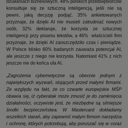
działaniach biznesowych. 48% polskich przedsiębiorców
konsultuje się ze sztuczną inteligencją, jeśli nie są
pewni, jaką decyzję podjąć. 35% ankietowanych
przyznaje, że dzięki AI nie musieli zatrudniać nowych
osób, 32% deklaruje, że korzysta ze sztucznej
inteligencji przy pisaniu tekstów,
a 46% właścicieli firm
przyznaje, że dzięki AI zaoszczędziło czas i pieniądze.
W Polsce blisko 60% badanych zauważa potencjał AI,
ale jeszcze z niego nie korzysta. Natomiast 41% z nich
jeszcze nie do końca ufa AI.
„
Zagrożenia cybernetyczne są obecnie jednym z
największych wyzwań, stojących przed małymi firmami.
Ze względu na fakt, że co czwarte europejskie MŚP
obawia się, iż cyberatak może zmusić je do zamknięcia
działalności, oczywiste jest, że niezbędne są silniejsze
środki bezpieczeństwa. W Mastercard dokładamy
wszelkich starań, aby zapewnić małym firmom narzędzia
i ochronę, których potrzebują, aby poruszać się w coraz