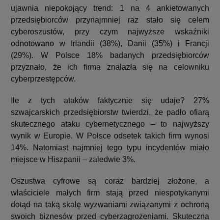
ujawnia niepokojący trend: 1 na 4 ankietowanych
przedsiębiorców przynajmniej raz stało się celem
cyberoszustów, przy czym najwyższe wskaźniki
odnotowano w Irlandii (38%), Danii (35%) i Francji
(29%). W Polsce 18% badanych przedsiębiorców
przyznało, że ich firma znalazła się na celowniku
cyberprzestępców.
Ile z tych ataków faktycznie się udaje? 27%
szwajcarskich przedsiębiorstw twierdzi, że padło ofiarą
skutecznego ataku cybernetycznego – to najwyższy
wynik w Europie. W Polsce odsetek takich firm wynosi
14%. Natomiast najmniej tego typu incydentów miało
miejsce w Hiszpanii – zaledwie 3%.
Oszustwa cyfrowe są coraz bardziej złożone, a
właściciele małych firm stają przed niespotykanymi
dotąd na taką skalę wyzwaniami związanymi z ochroną
swoich biznesów przed cyberzagrożeniami. Skuteczna