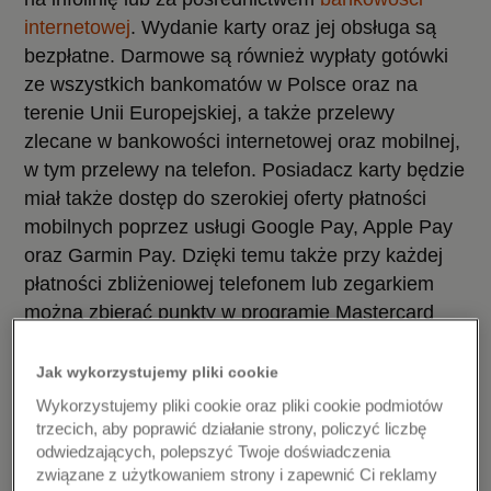
internetowej
. Wydanie karty oraz jej obsługa są
bezpłatne. Darmowe są również wypłaty gotówki
ze wszystkich bankomatów w Polsce oraz na
terenie Unii Europejskiej, a także przelewy
zlecane w bankowości internetowej oraz mobilnej,
w tym przelewy na telefon. Posiadacz karty będzie
miał także dostęp do szerokiej oferty płatności
mobilnych poprzez usługi Google Pay, Apple Pay
oraz Garmin Pay. Dzięki temu także przy każdej
płatności zbliżeniowej telefonem lub zegarkiem
można zbierać punkty w programie Mastercard
Bezcenne Chwile. Karta dostępna jest także dla
klientów Bankowości Osobistej oraz Prywatnej
Jak wykorzystujemy pliki cookie
posiadających odpowiednio Konto Osobiste Noble
Wykorzystujemy pliki cookie oraz pliki cookie podmiotów
lub Konto Osobiste Noble Private Banking.
trzecich, aby poprawić działanie strony, policzyć liczbę
odwiedzających, polepszyć Twoje doświadczenia
związane z użytkowaniem strony i zapewnić Ci reklamy
„Obsługa Klienta nie kończy się dla nas w