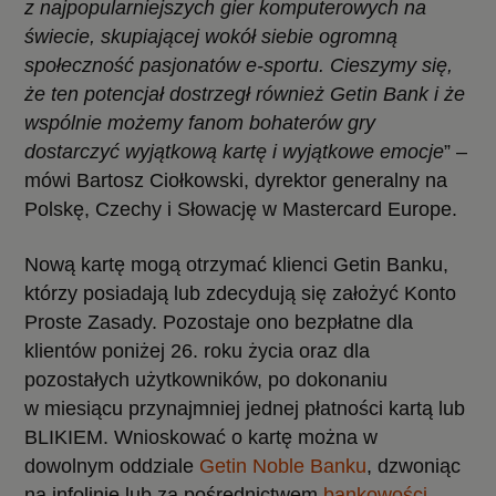
z najpopularniejszych gier komputerowych na
świecie, skupiającej wokół siebie ogromną
społeczność pasjonatów e-sportu. Cieszymy się,
że ten potencjał dostrzegł również Getin Bank i że
wspólnie możemy fanom bohaterów gry
dostarczyć wyjątkową kartę i wyjątkowe emocje
” –
mówi Bartosz Ciołkowski, dyrektor generalny na
Polskę, Czechy i Słowację w Mastercard Europe.
Nową kartę mogą otrzymać klienci Getin Banku,
którzy posiadają lub zdecydują się założyć Konto
Proste Zasady. Pozostaje ono bezpłatne dla
klientów poniżej 26. roku życia oraz dla
pozostałych użytkowników, po dokonaniu
w miesiącu przynajmniej jednej płatności kartą lub
BLIKIEM. Wnioskować o kartę można w
dowolnym oddziale
Getin Noble Banku
, dzwoniąc
na infolinię lub za pośrednictwem
bankowości