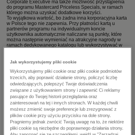
Corporate Executive ma także możliwość przystąpienia
do programu Mastercard Priceless Specials, w ramach
którego można uzyskać dodatkowe korzyści.
To wyjątkowa wartość, bo żadna inna korporacyjna karta
w Polsce tego nie zapewnia. Przy płatności kartą u
partnerów programu na indywidualnym koncie
użytkownika automatycznie naliczane są punkty, które
można następnie wymieniać na atrakcyjne nagrody w
ramach dedykowanego katalogu lub wykorzystywać w
specjalnym narzędziu Travel Tool do płatności za bilety
lotnicze czy noclegi w hotelach. Katalog nagród
programu Mastercard Priceless Specials dla
Jak wykorzystujemy pliki cookie
użytkowników tej wyjątkowej karty został stworzony
Wykorzystujemy pliki cookie oraz pliki cookie podmiotów
specjalnie z myślą o potrzebach i oczekiwaniach
trzecich, aby poprawić działanie strony, policzyć liczbę
przedstawicieli kadry zarządzającej firm.
odwiedzających, polepszyć Twoje doświadczenia
związane z użytkowaniem strony i zapewnić Ci reklamy
pasujące do Twojej historii przeglądania oraz
Płacąc kartą Mastercard Corporate Executive można
zainteresowań na tej i innych stronach. W każdej chwili
także korzystać z atrakcyjnych zniżek w ramach
możesz zmienić swoje preferencje lub zrezygnować z
programu Banku Millennium „Inspiracje” w blisko 1000
plików cookie przy użyciu przycisku na dole strony.
punktach handlowo-usługowych w Polsce – w sklepach
z odzieżą, restauracjach, hotelach czy miejscach
Pragniemy jednak zwrócić Twoją uwagę na to, że niektóre
oferujących usługi związane ze zdrowiem i urodą.
pliki cookie są niezbędne do poprawnego działania strony.
Aby zapoznać się ze szczegółami, wejdź w "Zarządzaj