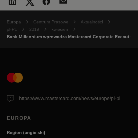
Europa
Centrum Prasowe
Aktualności
pl-PL
2019
kwiecień
Bank Millennium wprowadza Mastercard Corporate Executive – 
https://www.mastercard.com/news/europe/pl-pl
EUROPA
Region (angielski)