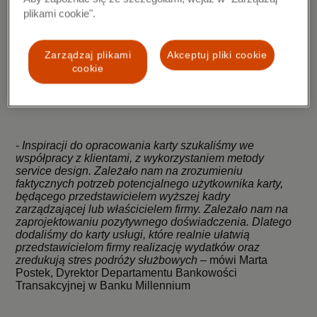
plikami cookie".
Kolejną korzyścią dla użytkowników karty jest platforma
Mastercard Priceless Cities, czyli program dający
Zarządzaj plikami
Akceptuj pliki cookie
możliwość korzystania z wyjątkowych ofert i zniżek w
cookie
wielu miastach na całym świecie z takich kategorii, jak:
restauracje, zakupy, sport, rozrywka czy
zakwaterowanie.
-
Inspiracji do opracowania karty szukaliśmy we
współpracy z klientami, z wykorzystaniem metody
service design. Zależało nam na zrozumieniu
faktycznych potrzeb potencjalnego użytkownika karty,
będącego przedstawicielem wyższej kadry
zarządzającej lub właścicielem firmy. Zależało nam na
zaprojektowaniu pozytywnego doświadczenia. Dlatego
dodaliśmy do karty usługi, które realnie ułatwią
przedstawicielom firmy realizację wydatków oraz
zredukują stres podróży służbowych
– mówi Marta
Postek, Dyrektor Departamentu Bankowości
Transakcyjnej w Banku Millennium