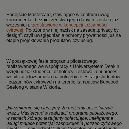
Podejście Mastercard, stawiające w centrum uwagi
konsumenta i bezpieczeństwo jego danych, zostało już
wcześniej
przedstawione w koncepcji tożsamości
cyfrowej
. Położono w niej nacisk na zasadę „privacy by
design”, czyli uwzględniania ochrony prywatności już na
etapie projektowania produktów czy usług.
W początkowej fazie programu pilotażowego
realizowanego we współpracy z Uniwersytetem Deakin
wzięli udział studenci - ochotnicy. Testowali oni proces
weryfikacji tożsamości na potrzeby rejestracji studentów
i egzaminów cyfrowych na terenie kampusów Burwood i
Geelong w stanie Wiktoria.
„Niezmiernie się cieszymy, że możemy uczestniczyć
wraz z Mastercard w realizacji programu pilotażowego,
w ramach którego testujemy obiecujące, inteligentne
usługi mające potencjał zaspokojenia potrzeb cyfrowego
świata”
— powiedział William Confalonieri, dyrektor ds.