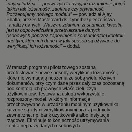
innymi ludźmi — podważyło tradycyjne rozumienie pojęć
takich jak tożsamość, zaufanie czy prywatność.
Potrzebujemy nowego modelu”
— powiedział Ajay
Bhalla, prezes Mastercard ds. cyberbezpieczeństwa
i analizy danych.
„Naszym zdaniem zasadniczą kwestią
jest tu odpowiedzialne przetwarzanie danych
osobowych poprzez zapewnienie konsumentom kontroli
nad tym, które ich dane i w jaki sposób są używane do
weryfikacji ich tożsamości”
– dodał.
W ramach programu pilotażowego zostaną
przetestowane nowe sposoby weryfikacji tożsamości,
które nie wymagają noszenia ze sobą wielu różnych
dokumentów, przy czym dane przez cały czas pozostaną
pod kontrolą ich prawnych właścicieli, czyli
użytkowników. Testowana usługa wykorzystuje
rozproszony model, w którym informacje
przechowywane w urządzeniu mobilnym użytkownika
łączone są z tymi weryfikowanymi przez podmioty
zewnętrzne, np. bank użytkownika albo instytucje
rządowe. Eliminuje to konieczność utrzymywania
centralnej bazy danych osobowych.