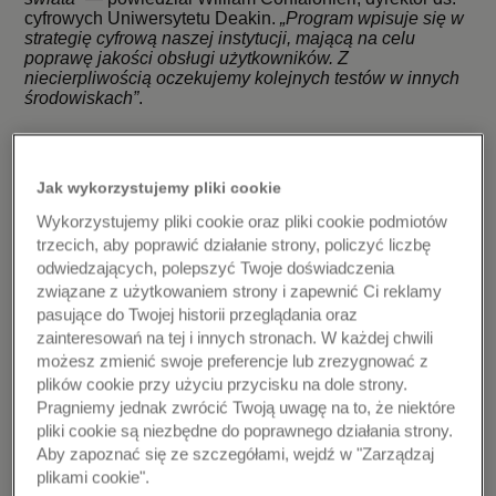
cyfrowych Uniwersytetu Deakin.
„Program wpisuje się w
strategię cyfrową naszej instytucji, mającą na celu
poprawę jakości obsługi użytkowników. Z
niecierpliwością oczekujemy kolejnych testów w innych
środowiskach”
.
Działania Mastercard w zakresie testowania rozwiązań
Jak wykorzystujemy pliki cookie
do weryfikacji tożsamości cyfrowej obejmują również
odrębną umowę z Pocztą Australijską. Współpraca ta ma
Wykorzystujemy pliki cookie oraz pliki cookie podmiotów
na celu integrację z rozwiązaniem Digital iD tej
trzecich, aby poprawić działanie strony, policzyć liczbę
państwowej spółki, tak aby umożliwić Australijczykom
odwiedzających, polepszyć Twoje doświadczenia
łatwą identyfikację podczas korzystania z usług
związane z użytkowaniem strony i zapewnić Ci reklamy
pocztowych.
pasujące do Twojej historii przeglądania oraz
zainteresowań na tej i innych stronach. W każdej chwili
możesz zmienić swoje preferencje lub zrezygnować z
„Poczta Australijska jest bardzo zadowolona z
plików cookie przy użyciu przycisku na dole strony.
możliwości uczestniczenia w tym programie
Pragniemy jednak zwrócić Twoją uwagę na to, że niektóre
pilotażowym. Pomoże on zwiększyć świadomość
pliki cookie są niezbędne do poprawnego działania strony.
Australijczyków dotyczącą tożsamości cyfrowej oraz
Aby zapoznać się ze szczegółami, wejdź w "Zarządzaj
zapewnić użytkownikom naszego rozwiązania Digital iD
dostęp do większej liczby funkcji”
— powiedział Regis
plikami cookie".