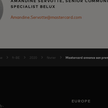
AMANDINE SERVOTTE, SENIOR COMMUN
SPECIALIST BELUX
Amandine.Servotte@mastercard.com
Mastercard annonce son prem
se
fr-BE
2020
février
EUROPE
fr-