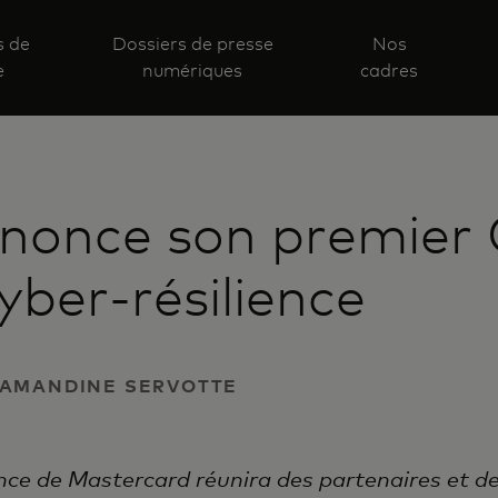
s de
Dossiers de presse
Nos
e
numériques
cadres
nonce son premier 
ber-résilience
Y AMANDINE SERVOTTE
nce de Mastercard réunira des partenaires et d