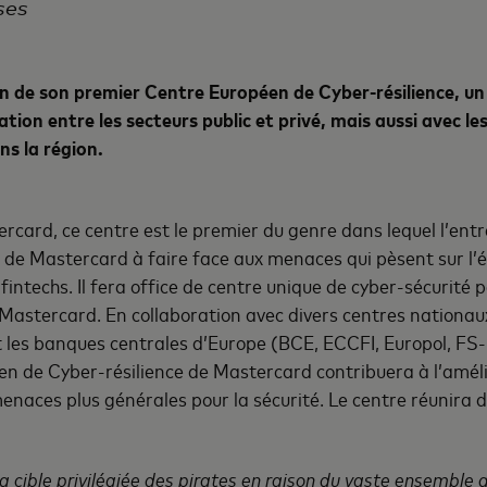
ses
n de son premier Centre Européen de Cyber-résilience, un
ation entre les secteurs public et privé, mais aussi avec 
ns la région.
card, ce centre est le premier du genre dans lequel l’entr
u de Mastercard à faire face aux menaces qui pèsent sur 
fintechs. Il fera office de centre unique de cyber-sécurité p
astercard. En collaboration avec divers centres nationaux
et les banques centrales d’Europe (BCE, ECCFI, Europol, FS-
en de Cyber-résilience de Mastercard contribuera à l’améli
menaces plus générales pour la sécurité. Le centre réunira 
 la cible privilégiée des pirates en raison du vaste ensembl