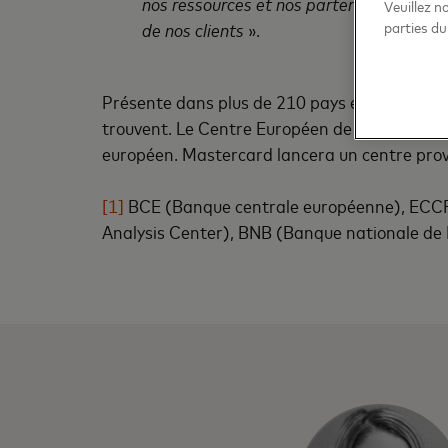
nos ressources et nos partenaires mondi
Veuillez n
de nos clients
».
parties du
Présente dans plus de 210 pays et territoires,
trouvent. Le Centre Européen de Cyber-résil
européen. Mastercard lancera un centre provi
[1]
BCE (Banque centrale européenne), ECCFI
Analysis Center), BNB (Banque nationale de