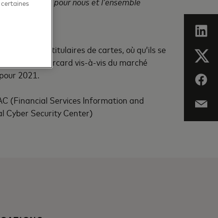
ures pratiques pour nous et l’ensemble
 certaines
s clients et titulaires de cartes, où qu’ils se
ntinu de Mastercard vis-à-vis du marché
 pour 2021.
C (Financial Services Information and
l Cyber Security Center)