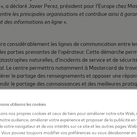
é
», a déclaré Javier Perez, président pour l’Europe chez Ma
 entre les principales organisations et contribue ainsi à garan
nt des informations en ligne
».
ra considérablement les lignes de communication entre le
 et les parties prenantes de l’opérateur. Cette démarche pe
tastrophes naturelles, d’incidents de service et de sécurité
ial. Le centre permettra notamment à Mastercard de travail
ccélérer le partage des renseignements et opposer une répo
r le partage des connaissances et des meilleures pratiques
us utilisons les cookies
sons nos propres cookies et ceux de tiers pour améliorer notre site Web,
onnées de nos clients sont primordiales. Les fraudeurs et les
notre audience, améliorer votre expérience et proposer de la publicité en
e que les menaces peuvent surgir des quatre coins du monde. 
 de votre navigateur et de vos intérêts sur ce site et les autres pages We
ière ligne de la résilience des entreprises
», a déclaré M. P
. Vous pouvez toujours modifier vos préférences ou vous désabonner en 