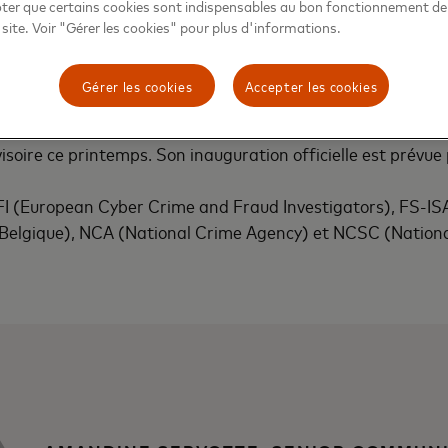
aux afin de rechercher et d’adopter constamment les meille
oter que certains cookies sont indispensables au bon fonctionnement de
 site. Voir "Gérer les cookies" pour plus d'informations.
Gérer les cookies
Accepter les cookies
 Mastercard s’attache à protéger ses activités, mais aussi se
ience est une nouvelle étape qui confirme l’engagement co
soire ce printemps. Son inauguration officielle est prévue
 (European Cyber Crime and Fraud Investigators), FS-ISA
 Belgique), NCA (National Crime Agency) et NCSC (Nationa