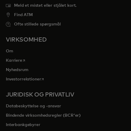
Meld et mistet eller stjålet kort.
Find ATM
Ofte stillede spørgsmål
VIRKSOMHED
Om
opens in a new tab
Karriere
Nyhedsrum
opens in a new tab
Investorrelationer
JURIDISK OG PRIVATLIV
Databeskyttelse og -ansvar
Bindende virksomhedsregler (BCR'er)
Interbankgebyrer