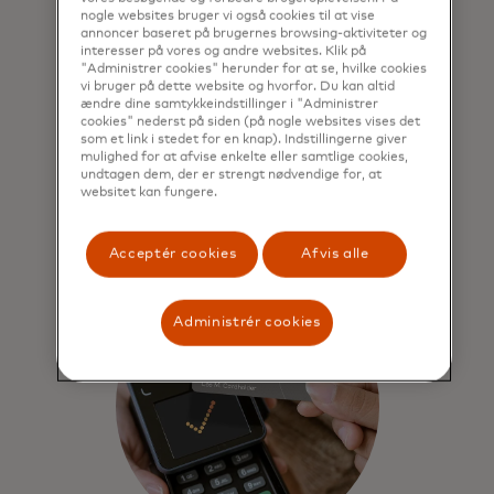
nogle websites bruger vi også cookies til at vise
annoncer baseret på brugernes browsing-aktiviteter og
Den nye globale standard
interesser på vores og andre websites. Klik på
"Administrer cookies" herunder for at se, hvilke cookies
vi bruger på dette website og hvorfor. Du kan altid
Godkendt og anbefalet af
The Royal
ændre dine samtykkeindstillinger i "Administrer
opens in a n
National Institute of Blind People
i
cookies" nederst på siden (på nogle websites vises det
opens in a
Storbritannien og
VISIONS Services
som et link i stedet for en knap). Indstillingerne giver
mulighed for at afvise enkelte eller samtlige cookies,
i USA.
undtagen dem, der er strengt nødvendige for, at
websitet kan fungere.
Acceptér cookies
Afvis alle
Administrér cookies