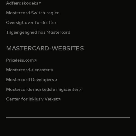
opens in a new tab
Adfærdskodeks
Mastercard Switch-regler
Oversigt over forskrifter
Tilgængelighed hos Mastercard
MASTERCARD-WEBSITES
opens in a new tab
Priceless.com
opens in a new tab
Mastercard-tjenester
opens in a new tab
Mastercard Developers
opens in a new tab
Mastercards markedsføringscenter
opens in a new tab
Center for Inklusiv Vækst