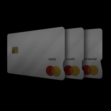
Til dig
Til virksomheder
Til hele verden
Til innovatører
Nyheder og trends