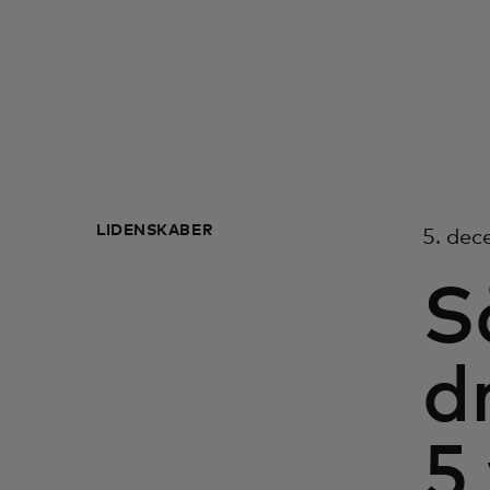
LIDENSKABER
5. de
S
d
5 