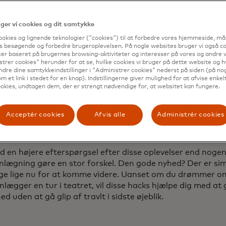
er vi cookies og dit samtykke
ookies og lignende teknologier ("cookies") til at forbedre vores hjemmeside, må
s besøgende og forbedre brugeroplevelsen. På nogle websites bruger vi også coo
er baseret på brugernes browsing-aktiviteter og interesser på vores og andre w
trer cookies" herunder for at se, hvilke cookies vi bruger på dette website og h
ndre dine samtykkeindstillinger i "Administrer cookies" nederst på siden (på no
m et link i stedet for en knap). Indstillingerne giver mulighed for at afvise enkelt
okies, undtagen dem, der er strengt nødvendige for, at websitet kan fungere.
nærmer os årets udgang, vil mange af os begynde at tænk
ser, de ønsker at have i 2025. Uanset om det er at se den 
 slappe af på et wellness-retreat, rejse til udlandet eller d
Acceptér cookies
Afvis alle
Administrér cookies
es forskning vist, at forbrugere prioriterer at skabe mind
d nogensinde før.
en højere efterspørgsel efter disse oplevelser end nogens
anlægning gøre en stor forskel. Den gode nyhed? Der er sim
ge lige nu for at komme videre. Uanset om du drømmer 
anlægger en tur i teatret, vil disse hacks hjælpe dig med at g
hed uden at gå glip af travlt i sidste øjeblik.