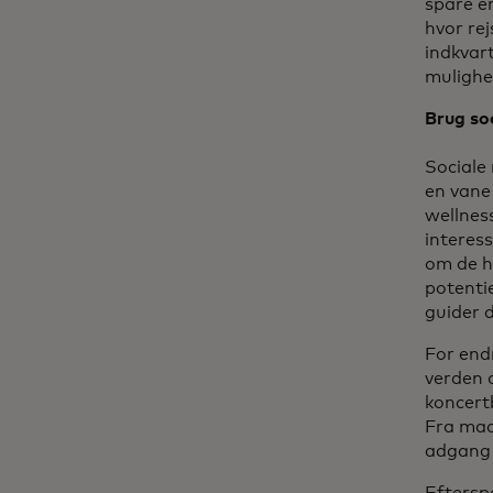
spare e
hvor rej
indkvar
mulighed
Brug soc
Sociale 
en vane 
wellness
interess
om de h
potentie
guider 
For end
verden 
koncert
Fra mad
adgang t