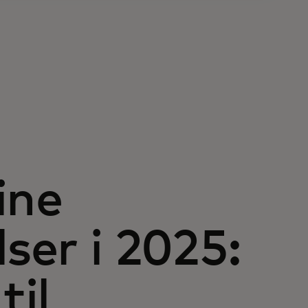
ine
er i 2025:
til