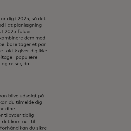
for dig i 2025, så det
ed lidt planlægning
. I 2025 falder
at kombinere dem med
pel bare tager et par
 taktik giver dig ikke
deltage i populære
og rejser, da
kan blive udsolgt på
 kan du tilmelde dig
or dine
 tilbyder tidlig
år det kommer til
 forhånd kan du sikre