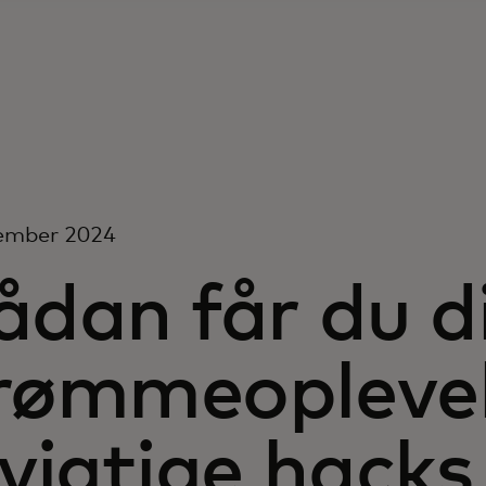
cember 2024
ådan får du d
rømmeoplevels
vigtige hacks 