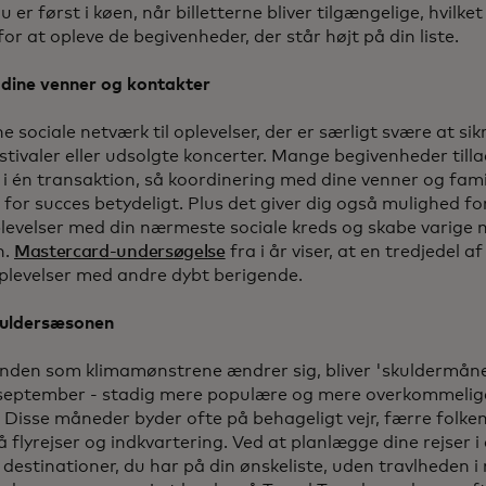
du er først i køen, når billetterne bliver tilgængelige, hvilke
or at opleve de begivenheder, der står højt på din liste.
 dine venner og kontakter
e sociale netværk til oplevelser, der er særligt svære at si
tivaler eller udsolgte koncerter. Mange begivenheder tilla
r i én transaktion, så koordinering med dine venner og fam
for succes betydeligt. Plus det giver dig også mulighed for
plevelser med din nærmeste sociale kreds og skabe varige 
n.
Mastercard-undersøgelse
fra i år viser, at en tredjedel 
oplevelser med andre dybt berigende.
skuldersæsonen
nden som klimamønstrene ændrer sig, bliver 'skuldermåned
september - stadig mere populære og mere overkommelige t
 Disse måneder byder ofte på behageligt vejr, færre folk
å flyrejser og indkvartering. Ved at planlægge dine rejser 
destinationer, du har på din ønskeliste, uden travlheden i