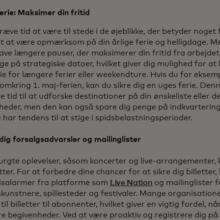
erie: Maksimer din fritid
kræve tid at være til stede i de øjeblikke, der betyder noget 
igt at være opmærksom på din årlige ferie og helligdage. M
ave længere pauser, der maksimerer din fritid fra arbejdet
age på strategiske datoer, hvilket giver dig mulighed for 
rie for længere ferier eller weekendture. Hvis du for eksem
omkring 1. maj-ferien, kan du sikre dig en uges ferie. Denne
 tid til at udforske destinationer på din ønskeliste eller 
heder, men den kan også spare dig penge på indkvartering 
 har tendens til at stige i spidsbelastningsperioder.
dig forsalgsadvarsler og mailinglister
urgte oplevelser, såsom koncerter og live-arrangementer, 
ter. For at forbedre dine chancer for at sikre dig billetter,
salarmer fra platforme som
Live Nation
og mailinglister f
kunstnere, spillesteder og festivaler. Mange organisationer
il billetter til abonnenter, hvilket giver en vigtig fordel, n
e begivenheder. Ved at være proaktiv og registrere dig på