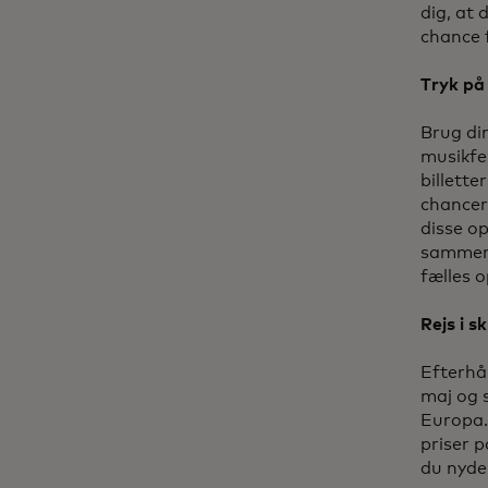
dig, at 
chance f
Tryk på
Brug din
musikfes
billette
chancer 
disse o
samme
fælles 
Rejs i 
Efterhå
maj og 
Europa.
priser p
du nyde 