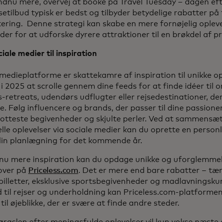
ndnu mere, overvej at booke på Travel Tuesday – dagen e
setilbud typisk er bedst og tilbyder betydelige rabatter på 
tering. Denne strategi kan skabe en mere fornøjelig oplev
er for at udforske dyrere attraktioner til en brøkdel af pr
iale medier til inspiration
medieplatforme er skattekamre af inspiration til unikke opl
i 2025 at scrolle gennem dine feeds for at finde idéer til
-retreats, udendørs udflugter eller rejsedestinationer, de
e. Følg influencere og brands, der passer til dine passioner
otteste begivenheder og skjulte perler. Ved at sammensæt
lle oplevelser via sociale medier kan du oprette en personl
din planlægning for det kommende år.
nu mere inspiration kan du opdage unikke og uforglemmel
over på
Priceless.com
. Det er mere end bare rabatter – tæ
billetter, eksklusive sportsbegivenheder og madlavningsku
 til rejser og underholdning kan Priceless.com-platformen 
il øjeblikke, der er svære at finde andre steder.