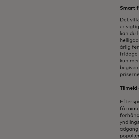
Smart f
Det vil 
er vigt
kan du l
helligd
årlig fe
fridage 
kun mere
begiven
priserne
Tilmeld 
Eftersp
få minut
forhånd
yndlings
adgang t
populær