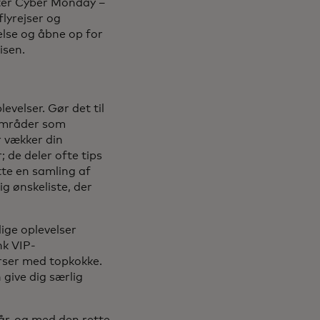
fter Cyber Monday –
flyrejser og
else og åbne op for
isen.
evelser. Gør det til
 områder som
r vækker din
; de deler ofte tips
te en samling af
ig ønskeliste, der
ige oplevelser
nk VIP-
rser med topkokke.
give dig særlig