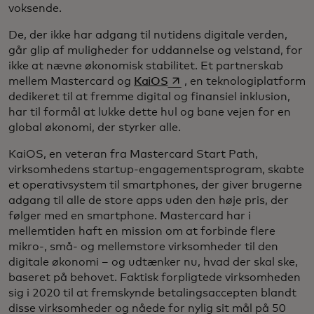
voksende.
De, der ikke har adgang til nutidens digitale verden,
går glip af muligheder for uddannelse og velstand, for
ikke at nævne økonomisk stabilitet. Et partnerskab
opens in a new tab
mellem Mastercard og
KaiOS
, en teknologiplatform
dedikeret til at fremme digital og finansiel inklusion,
har til formål at lukke dette hul og bane vejen for en
global økonomi, der styrker alle.
KaiOS, en veteran fra Mastercard Start Path,
virksomhedens startup-engagementsprogram, skabte
et operativsystem til smartphones, der giver brugerne
adgang til alle de store apps uden den høje pris, der
følger med en smartphone. Mastercard har i
mellemtiden haft en mission om at forbinde flere
mikro-, små- og mellemstore virksomheder til den
digitale økonomi – og udtænker nu, hvad der skal ske,
baseret på behovet. Faktisk forpligtede virksomheden
sig i 2020 til at fremskynde betalingsaccepten blandt
disse virksomheder og nåede for nylig sit mål på 50