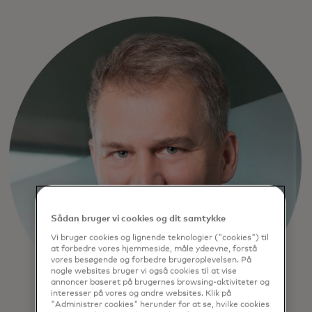
Sådan bruger vi cookies og dit samtykke
Vi bruger cookies og lignende teknologier ("cookies") til
at forbedre vores hjemmeside, måle ydeevne, forstå
vores besøgende og forbedre brugeroplevelsen. På
nogle websites bruger vi også cookies til at vise
annoncer baseret på brugernes browsing-aktiviteter og
interesser på vores og andre websites. Klik på
"Administrer cookies" herunder for at se, hvilke cookies