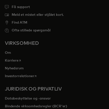
Få support
Meld et mistet eller stjålet kort.
Find ATM
Ofte stillede spørgsmål
VIRKSOMHED
Om
opens in a new tab
Karriere
Nyhedsrum
opens in a new tab
Investorrelationer
JURIDISK OG PRIVATLIV
Databeskyttelse og -ansvar
Bindende virksomhedsregler (BCR'er)