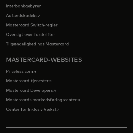
Interbankgebyrer
opens in a new tab
Adfærdskodeks
Mastercard Switch-regler
Oversigt over forskrifter
Tilgængelighed hos Mastercard
MASTERCARD-WEBSITES
opens in a new tab
Priceless.com
opens in a new tab
Mastercard-tjenester
opens in a new tab
Mastercard Developers
opens in a new tab
Mastercards markedsføringscenter
opens in a new tab
Center for Inklusiv Vækst