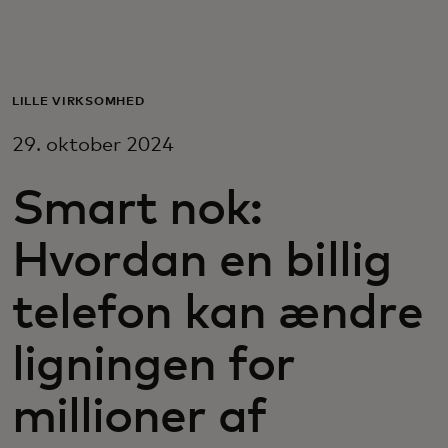
Til dig
Til virksomheder
LILLE VIRKSOMHED
29. oktober 2024
Til hele verden
Smart nok:
Til innovatører
Hvordan en billig
Nyheder og trends
telefon kan ændre
ligningen for
millioner af