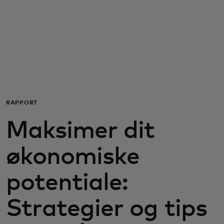
Til dig
Til virksomheder
Til hele verden
RAPPORT
Til innovatører
Maksimer dit
Nyheder og trends
økonomiske
potentiale:
Strategier og tips