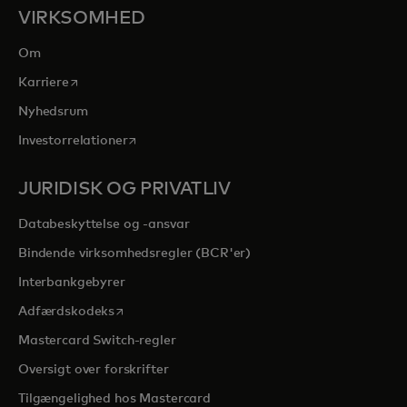
VIRKSOMHED
Om
opens in a new tab
Karriere
Nyhedsrum
opens in a new tab
Investorrelationer
JURIDISK OG PRIVATLIV
Databeskyttelse og -ansvar
Bindende virksomhedsregler (BCR'er)
Interbankgebyrer
opens in a new tab
Adfærdskodeks
Mastercard Switch-regler
Oversigt over forskrifter
Tilgængelighed hos Mastercard