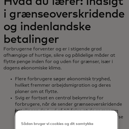
Hvad du lærer: Indsigt
i grænseoverskridende
og indenlandske
betalinger
Forbrugerne forventer og er i stigende grad
afhængige af hurtige, sikre og pålidelige måder at
flytte penge inden for og uden for grænser, især i
dagens økonomiske klima.
Flere forbrugere søger økonomisk tryghed,
hvilket fremmer arbejdsmigration og deres
planer om at flytte.
Svig er fortsat en central bekymring for
forbrugere, når de sender grænseoverskridende
betalinger, da 4 ud af 10 føler, at de er mere
tilbøjelige til at blive ofre for svindel i forbindelse
med en grænseoverskridende betaling end en
Sådan bruger vi cookies og dit samtykke