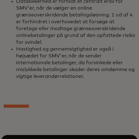
Datasikkerhed er fortsat et centralt krav for
SMV'er, når de vælger en online
grænseoverskridende betalingsløsning. 1 ud af 4
er forhindret i overhovedet at forsøge at
foretage eller modtage grænseoverskridende
onlinebetalinger på grund af den opfattede risiko
for svindel.
Hastighed og gennemsigtighed er også i
højsædet for SMV'er, når de sender
internationale betalinger, da forsinkede eller
mislykkede betalinger skader deres omdømme og
vigtige leverandørrelationer.