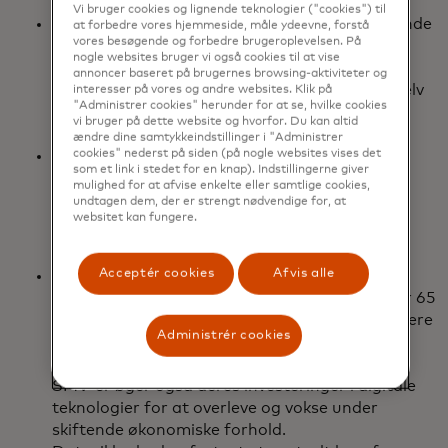
indenlandsk betaling.
Vi bruger cookies og lignende teknologier ("cookies") til
Forsinkede eller mislykkede grænseoverskridende
at forbedre vores hjemmeside, måle ydeevne, forstå
vores besøgende og forbedre brugeroplevelsen. På
betalinger har en umiddelbar og langsigtet
nogle websites bruger vi også cookies til at vise
negativ indvirkning på forbrugernes
annoncer baseret på brugernes browsing-aktiviteter og
velbefindende. 76 % kunne ikke forsørge sig selv
interesser på vores og andre websites. Klik på
"Administrer cookies" herunder for at se, hvilke cookies
på en eller anden måde som følge af en
vi bruger på dette website og hvorfor. Du kan altid
forsinket/mislykket betaling.
ændre dine samtykkeindstillinger i "Administrer
cookies" nederst på siden (på nogle websites vises det
SMV'er bliver i stigende grad globale, hvilket
som et link i stedet for en knap). Indstillingerne giver
skaber et behov for hurtige og sikre
mulighed for at afvise enkelte eller samtlige cookies,
grænseoverskridende betalingsløsninger.
undtagen dem, der er strengt nødvendige for, at
websitet kan fungere.
Acceptér cookies
Afvis alle
50 % af SMV'er driver mere forretning
internationalt end i 2021. Som følge heraf har 65
% til hensigt at finde flere leverandører, partnere
Administrér cookies
og medarbejdere globalt for at gøre
forretningsdriften mere robust. Og de fleste
SMV'er øger også deres investeringer i digitale
teknologier for at overleve og vokse under
skiftende økonomiske forhold.