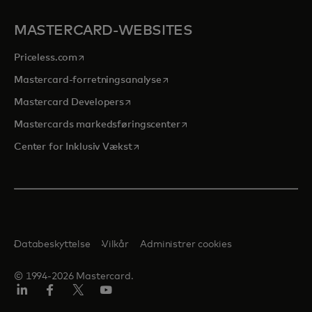
MASTERCARD-WEBSITES
opens in a new tab
Priceless.com
opens in a new tab
Mastercard-forretningsanalyse
opens in a new tab
Mastercard Developers
opens in a new tab
Mastercards markedsføringscenter
opens in a new tab
Center for Inklusiv Vækst
Databeskyttelse
Vilkår
Administrer cookies
© 1994-2026 Mastercard.
LinkedIn
Facebook
Twitter/X
Youtube