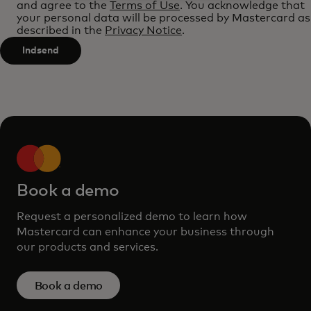
characters.
and agree to the
Terms of Use
. You acknowledge that
after
your personal data will be processed by Mastercard as
described in the
Privacy Notice
.
3
characters.
Indsend
Book a demo
Request a personalized demo to learn how
Mastercard can enhance your business through
our products and services.
Book a demo