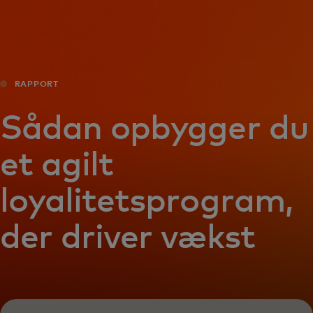
Til dig
Til virksomheder
RAPPORT
Til hele verden
Sådan opbygger du
et agilt
Til innovatører
loyalitetsprogram,
Nyheder og trends
der driver vækst