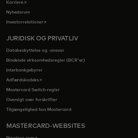
opens in a new tab
Karriere
Nyhedsrum
opens in a new tab
Investorrelationer
JURIDISK OG PRIVATLIV
Databeskyttelse og -ansvar
Bindende virksomhedsregler (BCR'er)
Interbankgebyrer
opens in a new tab
Adfærdskodeks
Mastercard Switch-regler
Oversigt over forskrifter
Tilgængelighed hos Mastercard
MASTERCARD-WEBSITES
opens in a new tab