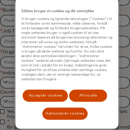
*
Business Email Address
Sådan bruger vi cookies og dit samtykke
Vi bruger cookies og lignende teknologier ("cookies") til
at forbedre vores hjemmeside, måle ydeevne, forstå
vores besøgende og forbedre brugeroplevelsen. På
*
Job Title
nogle websites bruger vi også cookies til at vise
annoncer baseret på brugernes browsing-aktiviteter og
interesser på vores og andre websites. Klik på
"Administrer cookies" herunder for at se, hvilke cookies
*
Organization Name
vi bruger på dette website og hvorfor. Du kan altid
ændre dine samtykkeindstillinger i "Administrer
cookies" nederst på siden (på nogle websites vises det
som et link i stedet for en knap). Indstillingerne giver
mulighed for at afvise enkelte eller samtlige cookies,
*
Industry
undtagen dem, der er strengt nødvendige for, at
websitet kan fungere.
Filtering
Country
will
Acceptér cookies
Afvis alle
be
Filtering
applied
Yes, I would like to receive future marketing materials
will
Administrér cookies
after
from Mastercard.
be
*
3
By clicking the button below, I confirm that I have read
applied