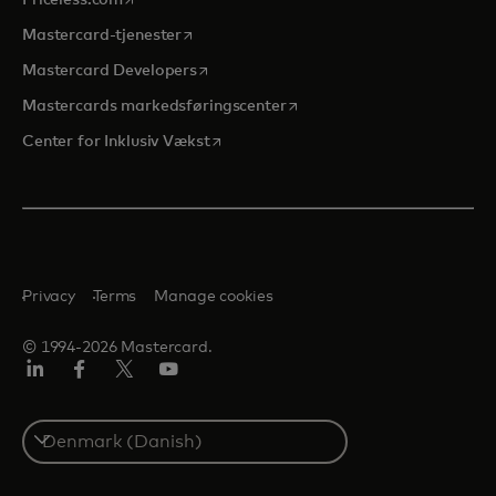
Priceless.com
opens in a new tab
Mastercard-tjenester
opens in a new tab
Mastercard Developers
opens in a new tab
Mastercards markedsføringscenter
opens in a new tab
Center for Inklusiv Vækst
Privacy
Terms
Manage cookies
© 1994-2026 Mastercard.
LinkedIn
Facebook
Twitter/X
Youtube
Select
a
country