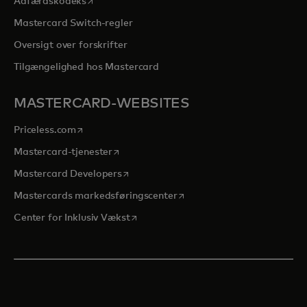
opens in a new tab
Adfærdskodeks
Mastercard Switch-regler
Oversigt over forskrifter
Tilgængelighed hos Mastercard
MASTERCARD-WEBSITES
opens in a new tab
Priceless.com
opens in a new tab
Mastercard-tjenester
opens in a new tab
Mastercard Developers
opens in a new tab
Mastercards markedsføringscenter
opens in a new tab
Center for Inklusiv Vækst