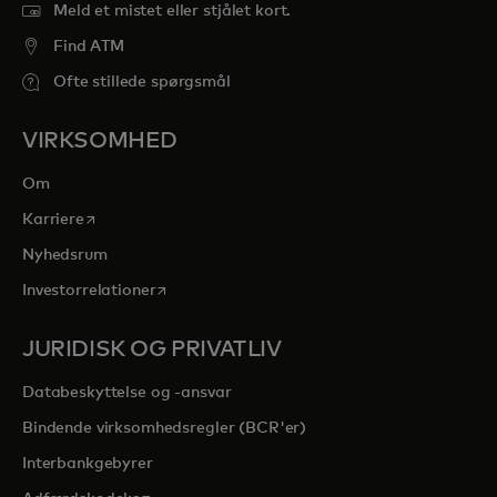
Meld et mistet eller stjålet kort.
Find ATM
Ofte stillede spørgsmål
VIRKSOMHED
Om
opens in a new tab
Karriere
Nyhedsrum
opens in a new tab
Investorrelationer
JURIDISK OG PRIVATLIV
Databeskyttelse og -ansvar
Bindende virksomhedsregler (BCR'er)
Interbankgebyrer