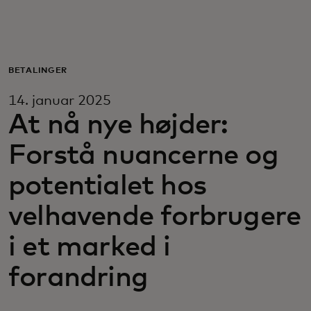
Til dig
Til virksomheder
BETALINGER
14. januar 2025
Til hele verden
At nå nye højder:
Forstå nuancerne og
Til innovatører
potentialet hos
Nyheder og trends
velhavende forbrugere
i et marked i
forandring