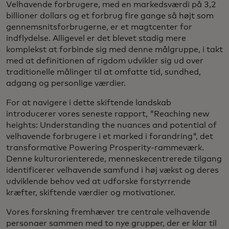
Velhavende forbrugere, med en markedsværdi på 3,2
billioner dollars og et forbrug fire gange så højt som
gennemsnitsforbrugerne, er et magtcenter for
indflydelse. Alligevel er det blevet stadig mere
komplekst at forbinde sig med denne målgruppe, i takt
med at definitionen af rigdom udvikler sig ud over
traditionelle målinger til at omfatte tid, sundhed,
adgang og personlige værdier.
For at navigere i dette skiftende landskab
introducerer vores seneste rapport, "Reaching new
heights: Understanding the nuances and potential of
velhavende forbrugere i et marked i forandring", det
transformative Powering Prosperity-rammeværk.
Denne kulturorienterede, menneskecentrerede tilgang
identificerer velhavende samfund i høj vækst og deres
udviklende behov ved at udforske forstyrrende
kræfter, skiftende værdier og motivationer.
Vores forskning fremhæver tre centrale velhavende
personaer sammen med to nye grupper, der er klar til