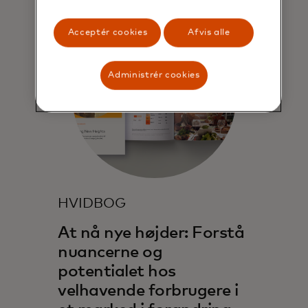
Acceptér cookies
Afvis alle
Administrér cookies
HVIDBOG
At nå nye højder: Forstå
nuancerne og
potentialet hos
velhavende forbrugere i