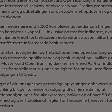
a i realtid leveret af Mastercard Open Banking, med tjen
y, et Mastercard-selskab, analyserer Nova Credits propriet
nes ind- og udbetalinger for at etablere et opdateret og 
res økonomi.
genkende mere end 2.000 komplekse adfærdsmønstre gene
n komplet risikoprofil – inklusive poster for indkomst, akt
n hjælpe kreditkortselskaber, realkreditinstitutter, bilfor
træffe mere informerede beslutninger.
udnytte hastigheden og fleksibiliteten ved open banking pa
rs eksisterende applikationer og beslutningsflow, hvilket 
v. Mastercard Open Banking dækker mere end 95% af indlå
giver finansielle institutioner mulighed for at evaluere fle
adgangen til kredit.
igst af alt, ansøgernes personlige oplysninger opbevares s
nking bruger tokeniseret adgang til at fjerne deling af
ationsoplysninger fra økosystemet, bakket op af over 50 år
erhed og overholdelse af regler for finansielle tjenester, fo
erdata.