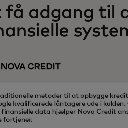
 få adgang til 
nansielle syste
raditionelle metoder til at opbygge kredi
ogle kvalificerede låntagere ude i kulden
l finansielle data hjælper Nova Credit a
 fortjener.