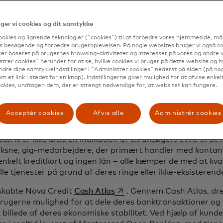
t kreditrapporter, der giver nye immigranter en nem måd
rt, mobiltelefonkontrakter og mere – og få adgang til den
t starte deres liv i et nyt land.
er vi cookies og dit samtykke
ookies og lignende teknologier ("cookies") til at forbedre vores hjemmeside, må
idelse af finansiel adg
s besøgende og forbedre brugeroplevelsen. På nogle websites bruger vi også coo
er baseret på brugernes browsing-aktiviteter og interesser på vores og andre w
trer cookies" herunder for at se, hvilke cookies vi bruger på dette website og h
nnem åben bankvirksom
ndre dine samtykkeindstillinger i "Administrer cookies" nederst på siden (på no
m et link i stedet for en knap). Indstillingerne giver mulighed for at afvise enkelt
okies, undtagen dem, der er strengt nødvendige for, at websitet kan fungere.
og ikke kun indvandrere, der holdes ude af det finansiell
opens in a new tab
de kredithistorik. Omkring
62 millioner
amerikanske bor
Acceptér cookies
Afvis alle
Administrér cookies
me problem. Traditionelle kreditvurderinger udvælges ud 
 med kreditkortbrug eller billån, men ikke alle har den his
storik er ikke altid en indikation af en ansøgers evne til at
ksne, gig-medarbejdere, der primært handler med kontant
nkelt kreditkort og ingen lån – alle kæmper de med at kvali
lle tjenester på grund af deres ringe eller ikke-eksisterend
opens in a new tab
skabte Nova Credit
Cash Atlas
. Gennem Cash Atlas, dre
brugerne mulighed for at dele deres banktransaktioner og
 billede af deres økonomiske stabilitet. Ved hjælp af kun