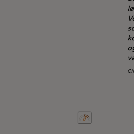
l
V
s
k
og
v
Ch