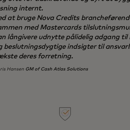
øsning internt.
ed at bruge Nova Credits brancheførend
ammen med Mastercards tilslutningsmul
an långivere udnytte pålidelig adgang ti
 beslutningsdygtige indsigter til ansvarl
ækste deres forretning.
ris Hansen
GM of Cash Atlas Solutions