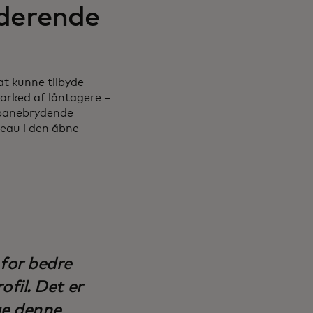
uderende
t kunne tilbyde
marked af låntagere –
 banebrydende
ureau i den åbne
for bedre
fil. Det er
ge denne