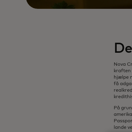
De
Nova Cr
kraften 
hjælpe n
få adgan
realkred
kredithi
På grun
amerika
Passpor
lande v