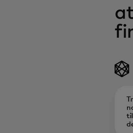
at
fi
T
n
ti
de