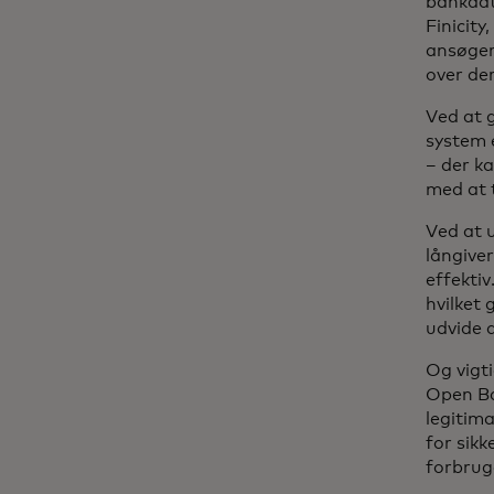
bankdat
Finicit
ansøger
over de
Ved at 
system e
– der ka
med at 
Ved at 
långive
effekti
hvilket 
udvide 
Og vigt
Open Ba
legitim
for sikk
forbrug