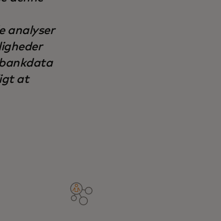
e analyser
igheder
l bankdata
igt at