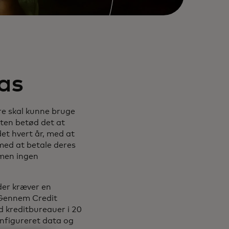
pas
re skal kunne bruge
arten betød det at
et hvert år, med at
 med at betale deres
 men ingen
der kræver en
. Gennem Credit
 kreditbureauer i 20
onfigureret data og