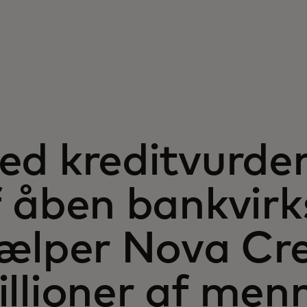
ed kreditvurder
f åben bankvir
jælper Nova Cre
illioner af men