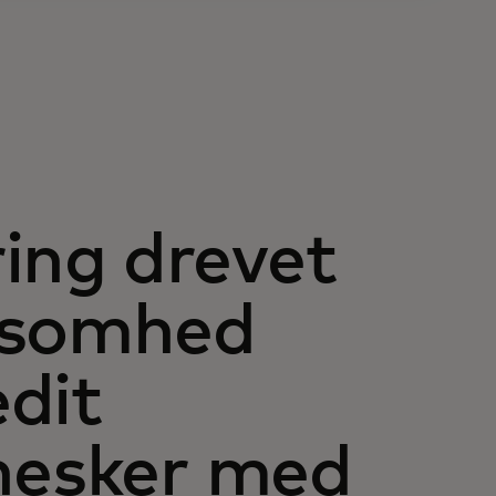
ing drevet
ksomhed
dit
nesker med