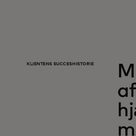
KLIENTENS SUCCESHISTORIE
M
a
h
m