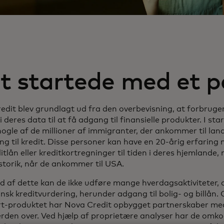
t startede med et 
edit blev grundlagt ud fra den overbevisning, at forbruge
i deres data til at få adgang til finansielle produkter. I st
ogle af de millioner af immigranter, der ankommer til land
g til kredit. Disse personer kan have en 20-årig erfaring
itlån eller kreditkortregninger til tiden i deres hjemlande,
storik, når de ankommer til USA.
d af dette kan de ikke udføre mange hverdagsaktiviteter, 
nsk kreditvurdering, herunder adgang til bolig- og billån
t-produktet har Nova Credit opbygget partnerskaber med
erden over. Ved hjælp af proprietære analyser har de omk