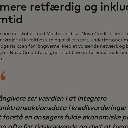
mere retfærdig og inkl
mtid
partnerskabet med Mastercard ser Nova Credit frem til a
rktøjer til kreditbeslutninger til et stort, underforsynet 
 øge risikoen for långiverne. Med et voksende netværk og
i er Nova Credit forpligtet til at blive et førende kreditb
a.
ngivere ser værdien i at integrere
anktransaktionsdata i kreditvurderinger 
t forstå en ansøgers fulde økonomiske pro
og ofte for tidskrævende og dyrt at byg