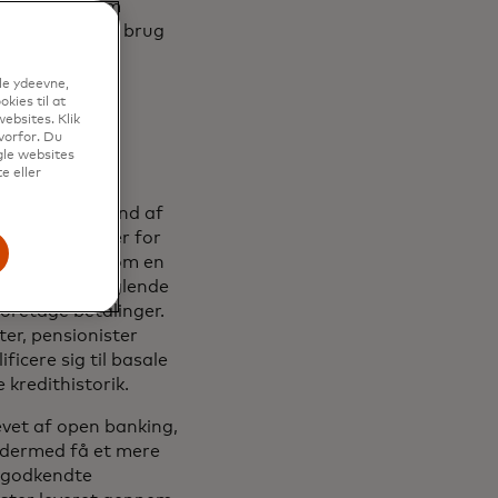
e at ansøge om
 kredit, de har brug
le ydeevne,
ang
kies til at
ebsites. Klik
vorfor. Du
hed
gle websites
e eller
e system på grund af
gere står over for
fra faktorer som en
torik. Men manglende
 foretage betalinger.
er, pensionister
ficere sig til basale
e kredithistorik.
vet af open banking,
 dermed få et mere
degodkendte