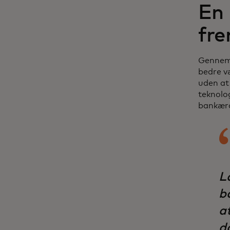
En 
fre
Gennem 
bedre væ
uden at
teknolog
bankær
Lå
b
a
d