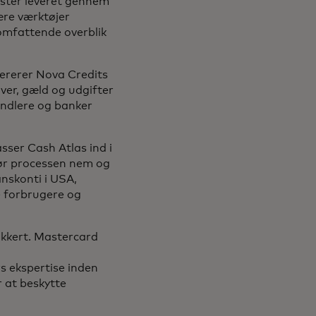
ester leveret gennem
ære værktøjer
omfattende overblik
rerer Nova Credits
iver, gæld og udgifter
handlere og banker
sser Cash Atlas ind i
gør processen nem og
nskonti i USA,
re forbrugere og
ikkert. Mastercard
s ekspertise inden
r at beskytte