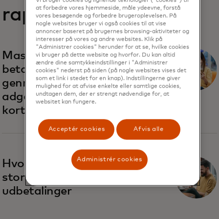
Vi bruger cookies og lignende teknologier ("cookies") til
rapporter
at forbedre vores hjemmeside, måle ydeevne, forstå
vores besøgende og forbedre brugeroplevelsen. På
nogle websites bruger vi også cookies til at vise
annoncer baseret på brugernes browsing-aktiviteter og
interesser på vores og andre websites. Klik på
"Administrer cookies" herunder for at se, hvilke cookies
Mastercard genopfinder
vi bruger på dette website og hvorfor. Du kan altid
ændre dine samtykkeindstillinger i "Administrer
betaling ved kassen
cookies" nederst på siden (på nogle websites vises det
som et link i stedet for en knap). Indstillingerne giver
gennem betalinger uden
mulighed for at afvise enkelte eller samtlige cookies,
adgangskode og
undtagen dem, der er strengt nødvendige for, at
websitet kan fungere.
kortnummer
Acceptér cookies
Afvis alle
Administrér cookies
Hvorfor butikker satser
stort på hurtigere
udbetalinger