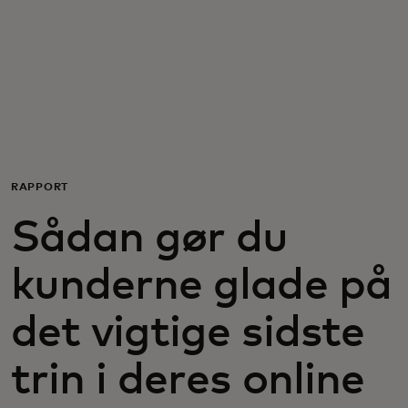
Til dig
Til virksomheder
Til hele verden
RAPPORT
Til innovatører
Sådan gør du
Nyheder og trends
kunderne glade på
det vigtige sidste
trin i deres online