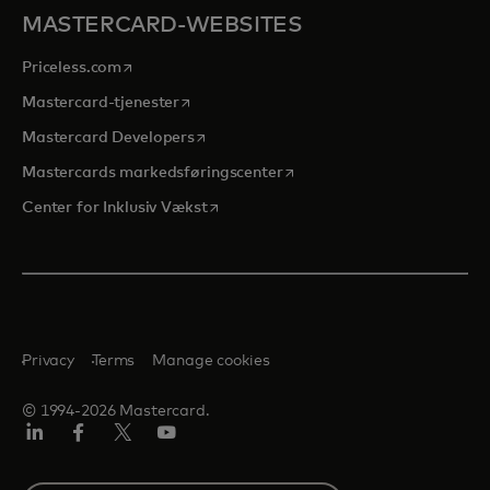
MASTERCARD-WEBSITES
opens in a new tab
Priceless.com
opens in a new tab
Mastercard-tjenester
opens in a new tab
Mastercard Developers
opens in a new tab
Mastercards markedsføringscenter
opens in a new tab
Center for Inklusiv Vækst
Privacy
Terms
Manage cookies
© 1994-2026 Mastercard.
LinkedIn
Facebook
Twitter/X
Youtube
Select