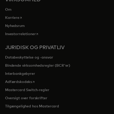
Om
opens in a new tab
Karriere
Nyhedsrum
opens in a new tab
Investorrelationer
JURIDISK OG PRIVATLIV
Databeskyttelse og -ansvar
Bindende virksomhedsregler (BCR'er)
Interbankgebyrer
opens in a new tab
Adfærdskodeks
Mastercard Switch-regler
Oversigt over forskrifter
Tilgængelighed hos Mastercard