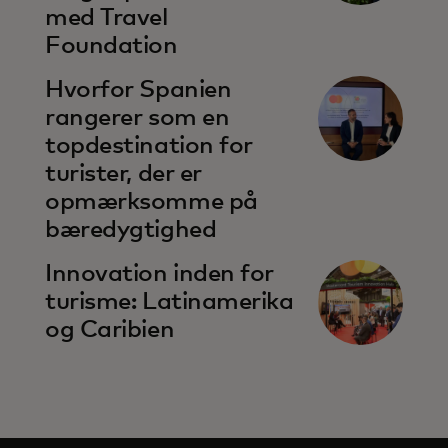
med Travel
Foundation
opens in a new tab
Hvorfor Spanien
rangerer som en
topdestination for
turister, der er
opmærksomme på
bæredygtighed
opens in a new tab
Innovation inden for
turisme: Latinamerika
og Caribien