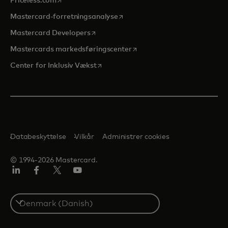
Priceless.com
opens in a new tab
Mastercard-forretningsanalyse
opens in a new tab
Mastercard Developers
opens in a new tab
Mastercards markedsføringscenter
opens in a new tab
Center for Inklusiv Vækst
Databeskyttelse
Vilkår
Administrer cookies
© 1994-2026 Mastercard.
LinkedIn
Facebook
Twitter/X
Youtube
Select
a
country