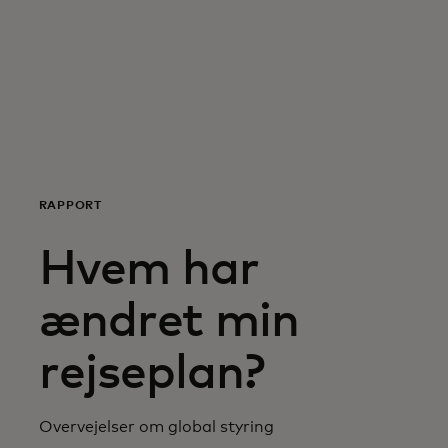
Til dig
Til virksomheder
Til hele verden
RAPPORT
Til innovatører
Hvem har
Nyheder og trends
ændret min
rejseplan?
Overvejelser om global styring