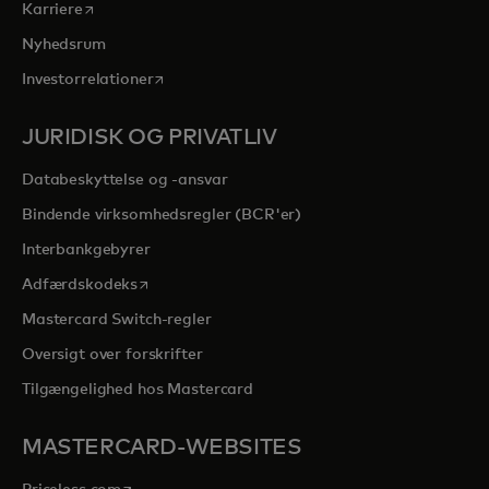
opens in a new tab
Karriere
Nyhedsrum
opens in a new tab
Investorrelationer
JURIDISK OG PRIVATLIV
Databeskyttelse og -ansvar
Bindende virksomhedsregler (BCR'er)
Interbankgebyrer
opens in a new tab
Adfærdskodeks
Mastercard Switch-regler
Oversigt over forskrifter
Tilgængelighed hos Mastercard
MASTERCARD-WEBSITES
opens in a new tab