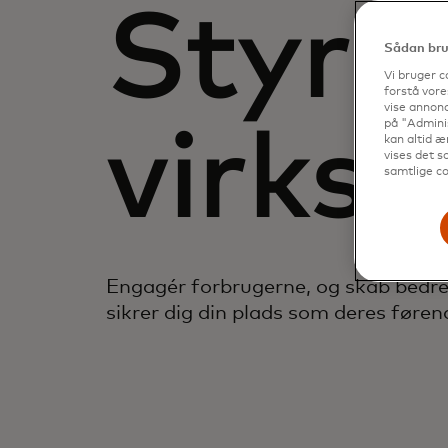
Styrk 
Sådan brug
Vi bruger c
forstå vore
vise annonc
på "Adminis
virks
kan altid æ
vises det so
samtlige co
Engagér forbrugerne, og skab bedre
sikrer dig din plads som deres føren