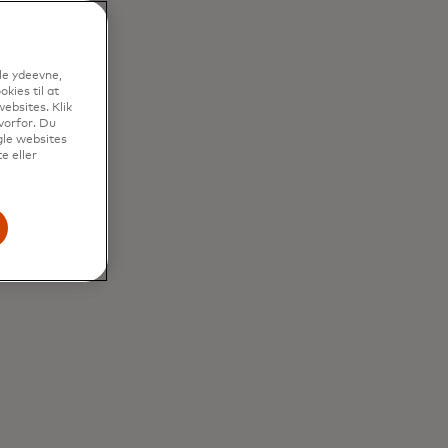
le ydeevne,
kies til at
ebsites. Klik
vorfor. Du
gle websites
e eller