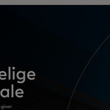
elige
ale
 giver