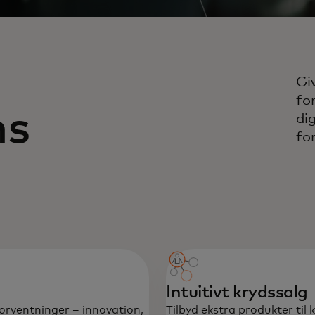
Gi
fo
ns
di
fo
Intuitivt krydssalg
forventninger – innovation,
Tilbyd ekstra produkter til