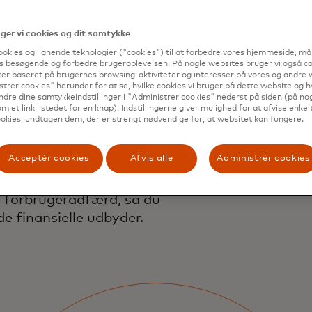
din
er vi cookies og dit samtykke
ookies og lignende teknologier ("cookies") til at forbedre vores hjemmeside, må
s besøgende og forbedre brugeroplevelsen. På nogle websites bruger vi også coo
er baseret på brugernes browsing-aktiviteter og interesser på vores og andre w
trer cookies" herunder for at se, hvilke cookies vi bruger på dette website og h
omhed
ndre dine samtykkeindstillinger i "Administrer cookies" nederst på siden (på no
m et link i stedet for en knap). Indstillingerne giver mulighed for at afvise enkelt
okies, undtagen dem, der er strengt nødvendige for, at websitet kan fungere.
Acceptér cookies
Afvis alle
Administrér cookies
 forbrugeradfærd, så du
de finansielle udbyder.