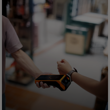
Til dig
Til virksomheder
Til hele verden
Til innovatører
Nyheder og trends