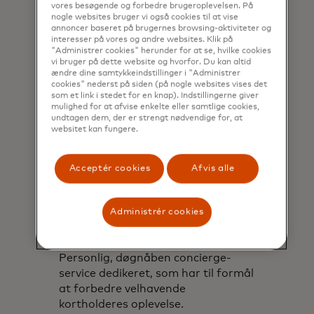
vores besøgende og forbedre brugeroplevelsen. På
nogle websites bruger vi også cookies til at vise
annoncer baseret på brugernes browsing-aktiviteter og
interesser på vores og andre websites. Klik på
"Administrer cookies" herunder for at se, hvilke cookies
vi bruger på dette website og hvorfor. Du kan altid
ændre dine samtykkeindstillinger i "Administrer
cookies" nederst på siden (på nogle websites vises det
som et link i stedet for en knap). Indstillingerne giver
mulighed for at afvise enkelte eller samtlige cookies,
undtagen dem, der er strengt nødvendige for, at
websitet kan fungere.
Acceptér cookies
Afvis alle
Administrér cookies
Mastercard Concierge*
Personlig, døgnåben concierge-
service dedikeret, som har til formål
at forbedre velhavende
kortholderes oplevelse.