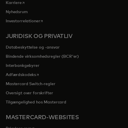
opens in a new tab
Karriere
Nyhedsrum
opens in a new tab
Investorrelationer
JURIDISK OG PRIVATLIV
Databeskyttelse og -ansvar
Bindende virksomhedsregler (BCR'er)
Interbankgebyrer
opens in a new tab
Adfærdskodeks
Mastercard Switch-regler
Oversigt over forskrifter
Tilgængelighed hos Mastercard
MASTERCARD-WEBSITES
opens in a new tab