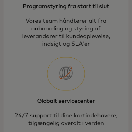
Programstyring fra start til slut
Forøg kortholdernes engagement, og
styrk tilknytningen til vores store udvalg
Vores team håndterer alt fra
af værdifulde og skalérbare fordele og
onboarding og styring af
tjenester.
leverandører til kundeoplevelse,
indsigt og SLA'er
Globalt servicecenter
24/7 support til dine kortindehavere,
tilgængelig overalt i verden