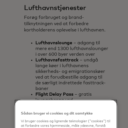
Lufthavnstjenester
Forøg forbruget og brand-
tilknytningen ved at forbedre
kortholderens oplevelse i lufthavnen.
Lufthavnslounge
– adgang til
mere end 1300 lufthavnslounger
i over 600 byer verden over
Lufthavnsfasttrack
– undgå
lange køer i lufthavnens
sikkerheds- og emigrationskøer
ved at forudbestille adgang til
de særligt indrettede fasttrack-
baner
Flight Delay Pass
– gratis
loungebesøg ved
dokumenterede flyforsinkelser
Sådan bruger vi cookies og dit samtykke
Vi bruger cookies og lignende teknologier ("cookies") til
at forbedre vores hjemmeside, måle ydeevne, forstå