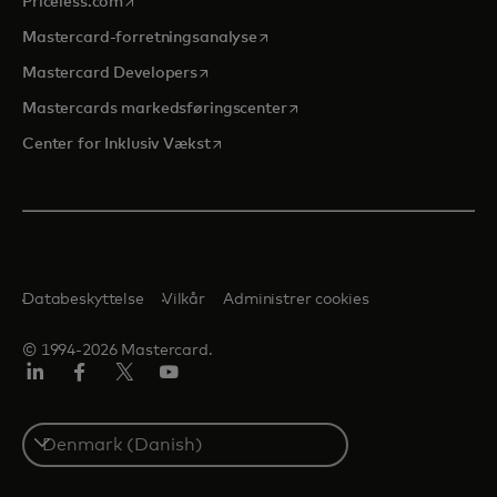
Priceless.com
opens in a new tab
Mastercard-forretningsanalyse
opens in a new tab
Mastercard Developers
opens in a new tab
Mastercards markedsføringscenter
opens in a new tab
Center for Inklusiv Vækst
Databeskyttelse
Vilkår
Administrer cookies
© 1994-2026 Mastercard.
LinkedIn
Facebook
Twitter/X
Youtube
Select
a
country