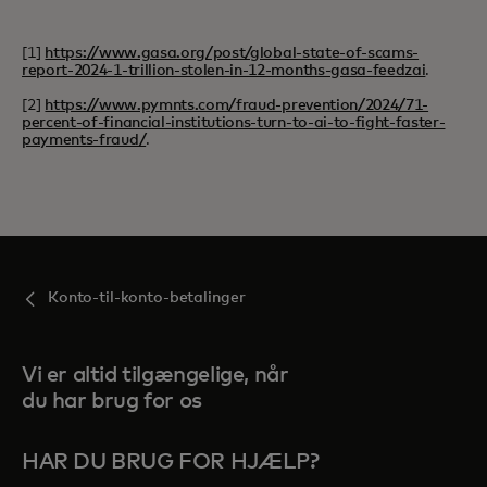
[1]
https://www.gasa.org/post/global-state-of-scams-
report-2024-1-trillion-stolen-in-12-months-gasa-feedzai
.
[2]
https://www.pymnts.com/fraud-prevention/2024/71-
percent-of-financial-institutions-turn-to-ai-to-fight-faster-
payments-fraud/
.
Konto-til-konto-betalinger
Vi er altid tilgængelige, når
du har brug for os
HAR DU BRUG FOR HJÆLP?