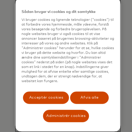
Sådan bruger vi cookies og dit samtykke
Muldyrsrisiko
Vi bruger cookies og lignende teknologier ("cookies") til
Identificér og luk skjulte muldyrskonti med
at forbedre vores hjemmeside, måle ydeevne, forstå
avanceret overvågning og afsløring.
vores besøgende og forbedre brugeroplevelsen. På
nogle websites bruger vi også cookies til at vise
annoncer baseret på brugernes browsing-aktiviteter og
interesser på vores og andre websites. Klik på
"Administrer cookies" herunder for at se, hvilke cookies
vi bruger på dette website og hvorfor. Du kan altid
ændre dine samtykkeindstillinger i "Administrer
cookies" nederst på siden (på nogle websites vises det
som et link i stedet for en knap). Indstillingerne giver
mulighed for at afvise enkelte eller samtlige cookies,
undtagen dem, der er strengt nødvendige for, at
websitet kan fungere.
Bekræft kontonavn
Validér betalingsanmodninger i realtid med
Acceptér cookies
Afvis alle
vores datadrevne system til
sandsynlighedsvurdering.
Administrér cookies