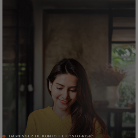
Til dig
Til virksomheder
Til hele verden
Til innovatører
Nyheder og trends
LØSNINGER TIL KONTO TIL KONTO-RISICI