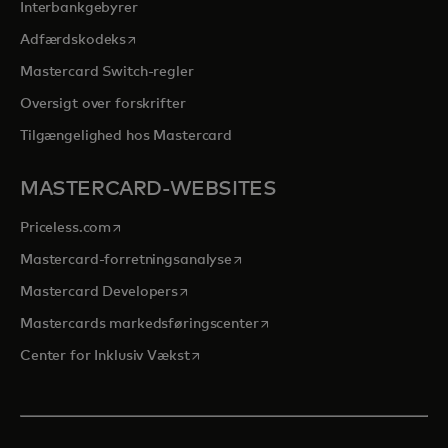
Interbankgebyrer
opens in a new tab
Adfærdskodeks
Mastercard Switch-regler
Oversigt over forskrifter
Tilgængelighed hos Mastercard
MASTERCARD-WEBSITES
opens in a new tab
Priceless.com
opens in a new tab
Mastercard-forretningsanalyse
opens in a new tab
Mastercard Developers
opens in a new tab
Mastercards markedsføringscenter
opens in a new tab
Center for Inklusiv Vækst