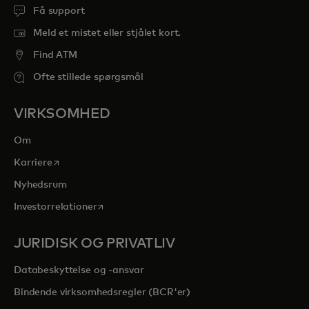
Få support
Meld et mistet eller stjålet kort.
Find ATM
Ofte stillede spørgsmål
VIRKSOMHED
Om
opens in a new tab
Karriere
Nyhedsrum
opens in a new tab
Investorrelationer
JURIDISK OG PRIVATLIV
Databeskyttelse og -ansvar
Bindende virksomhedsregler (BCR'er)