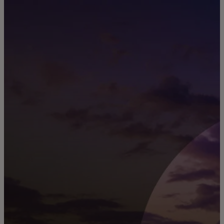
Til dig
Til virksomheder
Til hele verden
Til innovatører
Nyheder og trends