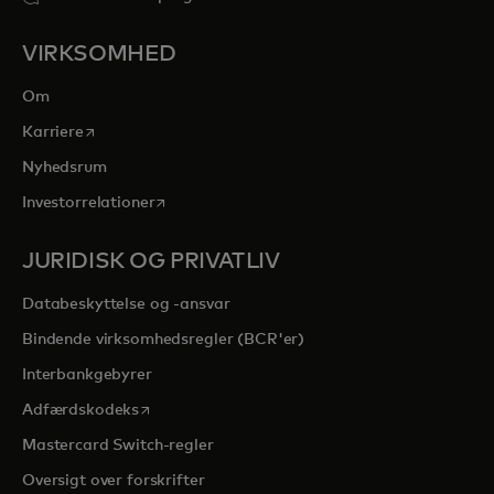
VIRKSOMHED
Om
opens in a new tab
Karriere
Nyhedsrum
opens in a new tab
Investorrelationer
JURIDISK OG PRIVATLIV
Databeskyttelse og -ansvar
Bindende virksomhedsregler (BCR'er)
Interbankgebyrer
opens in a new tab
Adfærdskodeks
Mastercard Switch-regler
Oversigt over forskrifter