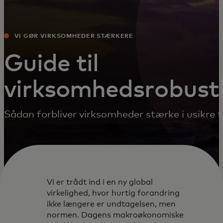
VI GØR VIRKSOMHEDER STÆRKERE
Guide til
virksomhedsrobust
Sådan forbliver virksomheder stærke i usikre ti
Vi er trådt ind i en ny global
virkelighed, hvor hurtig forandring
ikke længere er undtagelsen, men
normen. Dagens makroøkonomiske