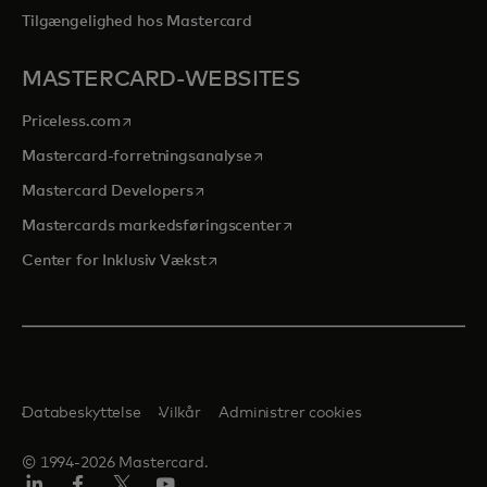
Tilgængelighed hos Mastercard
MASTERCARD-WEBSITES
opens in a new tab
Priceless.com
opens in a new tab
Mastercard-forretningsanalyse
opens in a new tab
Mastercard Developers
opens in a new tab
Mastercards markedsføringscenter
opens in a new tab
Center for Inklusiv Vækst
Databeskyttelse
Vilkår
Administrer cookies
© 1994-2026 Mastercard.