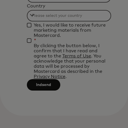
Filtering
Country
will
be
Filtering
applied
Yes, I would like to receive future
will
after
marketing materials from
be
Mastercard.
3
*
applied
characters.
By clicking the button below, I
after
confirm that I have read and
agree to the
Terms of Use
. You
3
acknowledge that your personal
characters.
data will be processed by
Mastercard as described in the
Privacy Notice
.
Indsend