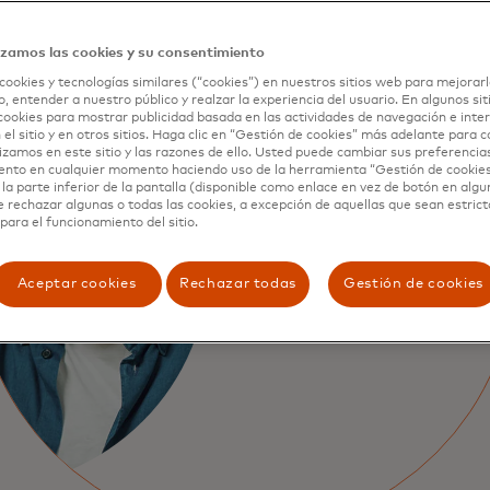
izamos las cookies y su consentimiento
cookies y tecnologías similares (“cookies”) en nuestros sitios web para mejorarl
, entender a nuestro público y realzar la experiencia del usuario. En algunos sit
cookies para mostrar publicidad basada en las actividades de navegación e inter
 el sitio y en otros sitios. Haga clic en “Gestión de cookies” más adelante para 
Seguridad q
lizamos en este sitio y las razones de ello. Usted puede cambiar sus preferencia
ento en cualquier momento haciendo uso de la herramienta “Gestión de cookie
la parte inferior de la pantalla (disponible como enlace en vez de botón en algun
única para ti
e rechazar algunas o todas las cookies, a excepción de aquellas que sean estri
para el funcionamiento del sitio.
Las claves de acceso no se 
Aceptar cookies
Rechazar todas
ni robar fácilmente, ya que
Gestión de cookies
datos biométricos que usas
tu dispositivo personal.