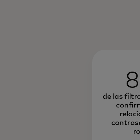
de las filt
confir
relac
contras
r