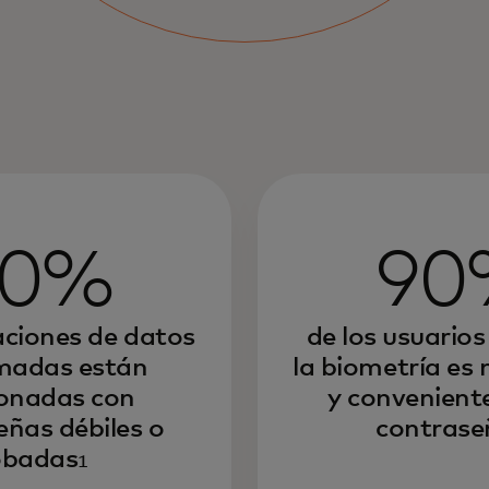
80%
90
raciones de datos
de los usuarios
madas están
la biometría es
ionadas con
y conveniente
eñas débiles o
contrase
obadas
1