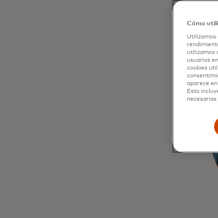
Cómo util
Utilizamos 
rendimiento
utilizamos 
usuarios en
cookies uti
consentimi
aparece en 
Esto incluy
necesarias 