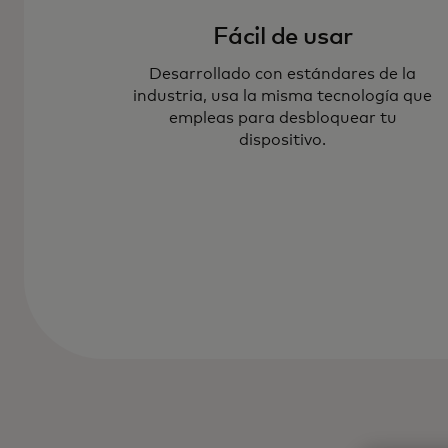
Fácil de usar
Desarrollado con estándares de la
industria, usa la misma tecnología que
empleas para desbloquear tu
dispositivo.
Las claves de pago te permiten aute
mediante huella digital, escaneo fac