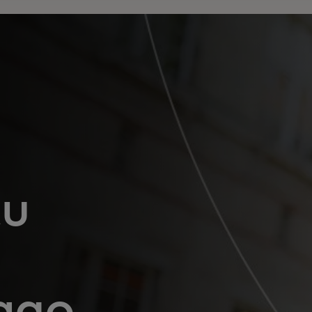
tu
ago