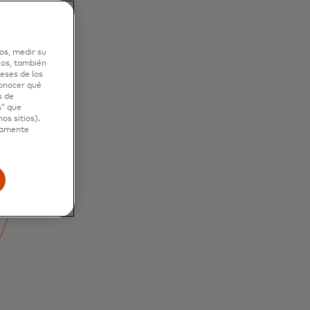
os, medir su
ios, también
eses de los
conocer qué
ue es
s de
s” que
os sitios).
ctamente
pueden adivinar
 emplean los
 para acceder a