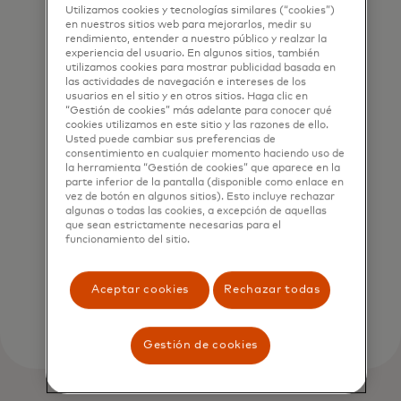
Utilizamos cookies y tecnologías similares (“cookies”)
en nuestros sitios web para mejorarlos, medir su
rendimiento, entender a nuestro público y realzar la
experiencia del usuario. En algunos sitios, también
utilizamos cookies para mostrar publicidad basada en
las actividades de navegación e intereses de los
usuarios en el sitio y en otros sitios. Haga clic en
Paga tu pasaje de bus con
“Gestión de cookies” más adelante para conocer qué
tu Mastercard Sin
cookies utilizamos en este sitio y las razones de ello.
Usted puede cambiar sus preferencias de
Contacto
consentimiento en cualquier momento haciendo uso de
la herramienta “Gestión de cookies” que aparece en la
Busca el símbolo Sin Contacto en tu
parte inferior de la pantalla (disponible como enlace en
vez de botón en algunos sitios). Esto incluye rechazar
tarjeta y en las terminales de venta
algunas o todas las cookies, a excepción de aquellas
de los buses.
que sean estrictamente necesarias para el
funcionamiento del sitio.
Conoce las rutas aquí‎
Aceptar cookies
Rechazar todas
Gestión de cookies