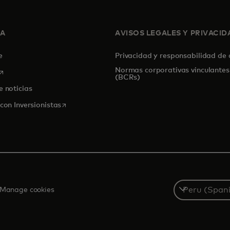
SA
AVISOS LEGALES Y PRIVACID
de
Privacidad y responsabilidad de
Normas corporativas vinculantes
se abre en una pestaña nueva
(BCRs)
e noticias
se abre en una pestaña nueva
con Inversionistas
Select
Manage cookies
a
country