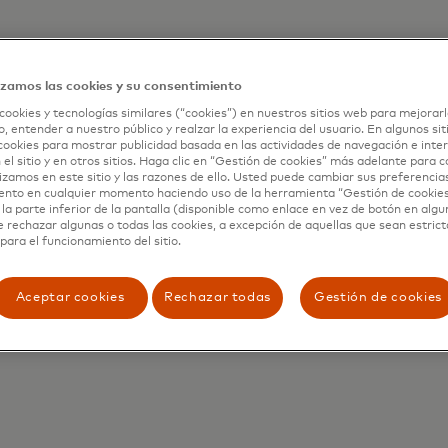
izamos las cookies y su consentimiento
cookies y tecnologías similares (“cookies”) en nuestros sitios web para mejorarl
, entender a nuestro público y realzar la experiencia del usuario. En algunos sit
do son solo indicativos e incluyen la comisión bancaria qu
cookies para mostrar publicidad basada en las actividades de navegación e inter
 el sitio y en otros sitios. Haga clic en “Gestión de cookies” más adelante para 
d para facturarte y puede imponer tarifas adicionales en
lizamos en este sitio y las razones de ello. Usted puede cambiar sus preferencia
as son específicas para la fecha y hora en que tu banco a
ento en cualquier momento haciendo uso de la herramienta “Gestión de cookie
i Mastercard no puede aplicar la tasa de conversión de mo
la parte inferior de la pantalla (disponible como enlace en vez de botón en algun
e rechazar algunas o todas las cookies, a excepción de aquellas que sean estri
 moneda en la fecha y hora en que se procese la transacci
para el funcionamiento del sitio.
s tasas de conversión de moneda de Mastercard. Esto suele
 del Comercio o ATM. Para obtener más información sobr
Aceptar cookies
Rechazar todas
Gestión de cookies
rd.com.ar