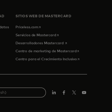
AD
SITIOS WEB DE MASTERCARD
se abre en una pestaña nueva
 datos
Priceless.com
se abre en una pestaña nueva
Servicios de Mastercard
se abre en una pestaña nue
Desarrolladores Mastercard
se abre en una pest
Centro de marketing de Mastercard
se abre en una pest
Centro para el Crecimiento Inclusivo
LinkedIn
Facebook
Twitter/X
YouTube