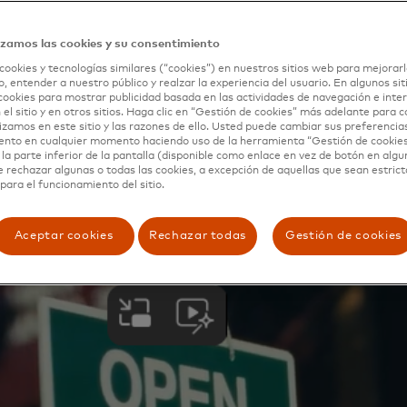
, blogs 
izamos las cookies y su consentimiento
cookies y tecnologías similares (“cookies”) en nuestros sitios web para mejorarl
, entender a nuestro público y realzar la experiencia del usuario. En algunos sit
cookies para mostrar publicidad basada en las actividades de navegación e inter
 el sitio y en otros sitios. Haga clic en “Gestión de cookies” más adelante para 
lizamos en este sitio y las razones de ello. Usted puede cambiar sus preferencia
ento en cualquier momento haciendo uso de la herramienta “Gestión de cookie
la parte inferior de la pantalla (disponible como enlace en vez de botón en algun
e rechazar algunas o todas las cookies, a excepción de aquellas que sean estri
para el funcionamiento del sitio.
Aceptar cookies
Rechazar todas
Gestión de cookies