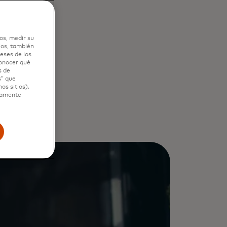
y
os, medir su
ios, también
eses de los
conocer qué
s de
s” que
os sitios).
ctamente