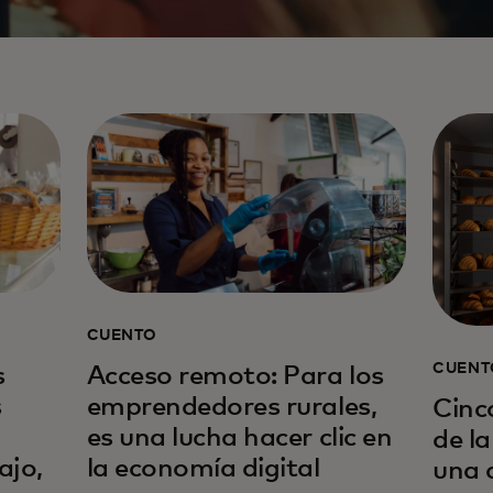
CUENTO
CUENT
s
Acceso remoto: Para los
s
emprendedores rurales,
Cinc
es una lucha hacer clic en
de l
ajo,
la economía digital
una 