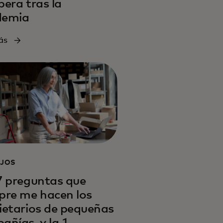
pera tras la
demia
ás
JOS
7 preguntas que
pre me hacen los
ietarios de pequeñas