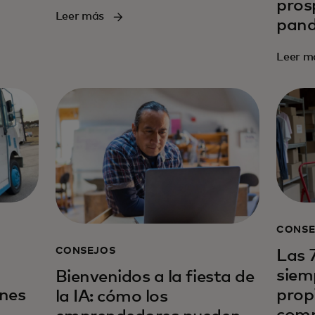
pros
Leer más
pan
Leer m
CONSE
CONSEJOS
Las 
siem
Bienvenidos a la fiesta de
nes
prop
la IA: cómo los