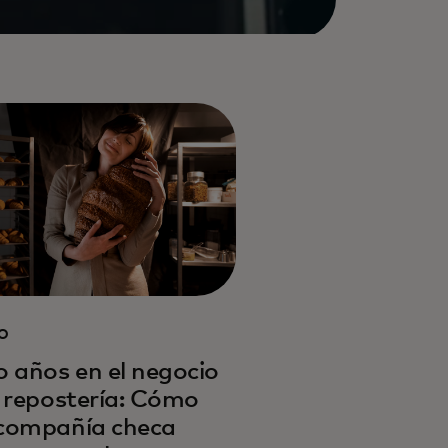
O
o años en el negocio
a repostería: Cómo
compañía checa