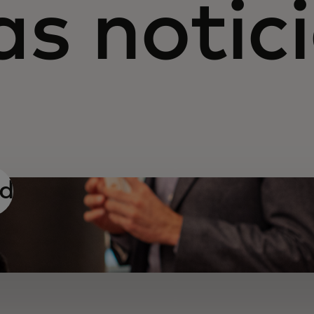
as notic
d