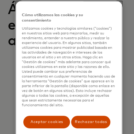
Áreas de
Cómo utilizamos las cookies y su
enfoque
consentimiento
Utilizamos cookies y tecnologías similares (“cookies”)
en nuestros sitios web para mejorarlos, medir su
actuales
rendimiento, entender a nuestro público y realzar la
experiencia del usuario. En algunos sitios, también
utilizamos cookies para mostrar publicidad basada en
las actividades de navegación e intereses de los
usuarios en el sitio y en otros sitios. Haga clic en
“Gestión de cookies” más adelante para conocer qué
cookies utilizamos en este sitio y las razones de ello.
Usted puede cambiar sus preferencias de
consentimiento en cualquier momento haciendo uso de
la herramienta “Gestión de cookies” que aparece en la
parte inferior de la pantalla (disponible como enlace en
vez de botón en algunos sitios). Esto incluye rechazar
algunas o todas las cookies, a excepción de aquellas
que sean estrictamente necesarias para el
IA, IA generativa y aprendizaje
funcionamiento del sitio.
automático
Aceptar cookies
Rechazar todas