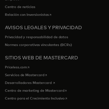
Centro de noticias
se abre en una pestaña nueva
Relación con Inversionistas
AVISOS LEGALES Y PRIVACIDAD
Privacidad y responsabilidad de datos
Normas corporativas vinculantes (BCRs)
SITIOS WEB DE MASTERCARD
se abre en una pestaña nueva
Priceless.com
se abre en una pestaña nueva
Servicios de Mastercard
se abre en una pestaña nueva
Desarrolladores Mastercard
se abre en una pestaña nu
Centro de marketing de Mastercard
se abre en una pestaña nu
Centro para el Crecimiento Inclusivo