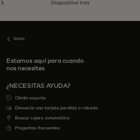
plataforma y controla todo tu
Diapositiva tres
proyecto mediante una sola
integración
Inicio
Estamos aquí para cuando
nos necesites
¿NECESITAS AYUDA?
Obtén soporte
Denuncia una tarjeta perdida o robada
Buscar cajero automático
Preguntas frecuentes