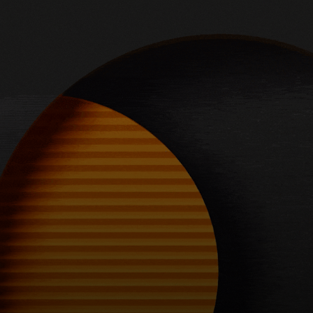
Para ti
Para empresas
Para el mundo
Para innovadores
Noticias y tendencias