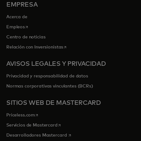
EMPRESA
Acerca de
se abre en una pestaña nueva
Empleos
Centro de noticias
se abre en una pestaña nueva
Relación con Inversionistas
AVISOS LEGALES Y PRIVACIDAD
Privacidad y responsabilidad de datos
Normas corporativas vinculantes (BCRs)
SITIOS WEB DE MASTERCARD
se abre en una pestaña nueva
Priceless.com
se abre en una pestaña nueva
Servicios de Mastercard
se abre en una pestaña nueva
Desarrolladores Mastercard