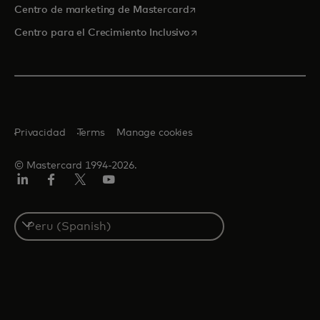
se abre en una pestaña nu
Centro de marketing de Mastercard
se abre en una pestaña nu
Centro para el Crecimiento Inclusivo
Privacidad
Terms
Manage cookies
© Mastercard 1994-2026.
LinkedIn
Facebook
Twitter/X
YouTube
Select
a
country