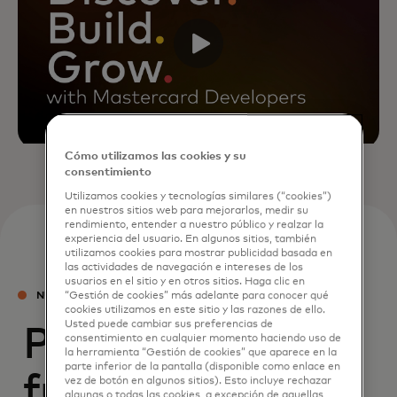
Cómo utilizamos las cookies y su
consentimiento
Utilizamos cookies y tecnologías similares (“cookies”)
en nuestros sitios web para mejorarlos, medir su
rendimiento, entender a nuestro público y realzar la
experiencia del usuario. En algunos sitios, también
utilizamos cookies para mostrar publicidad basada en
las actividades de navegación e intereses de los
usuarios en el sitio y en otros sitios. Haga clic en
NUESTROS PRODUCTOS
“Gestión de cookies” más adelante para conocer qué
cookies utilizamos en este sitio y las razones de ello.
Usted puede cambiar sus preferencias de
Pilares
consentimiento en cualquier momento haciendo uso de
la herramienta “Gestión de cookies” que aparece en la
parte inferior de la pantalla (disponible como enlace en
fundamentales
vez de botón en algunos sitios). Esto incluye rechazar
algunas o todas las cookies, a excepción de aquellas