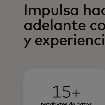
Impulsa ha
adelante c
y experienc
15+
petabytes de datos