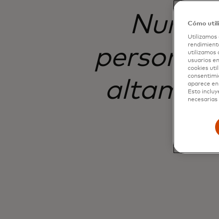
Nunca 
Cómo util
Utilizamos 
rendimiento
personas 
utilizamos 
usuarios en
cookies uti
consentimi
altament
aparece en 
Esto incluy
necesarias 