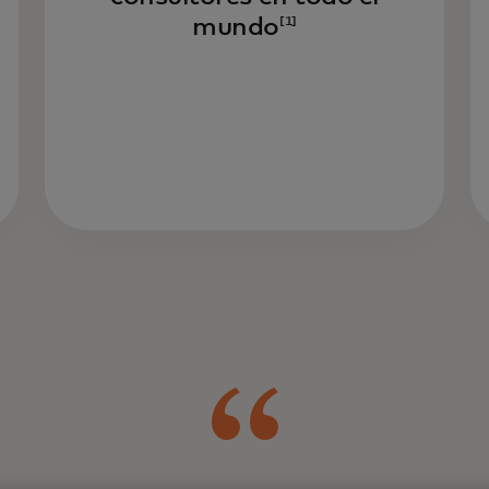
mundo
[1]