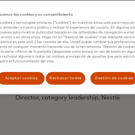
he tenido un terc
izamos las cookies y su consentimiento
cookies y tecnologías similares (“cookies”) en nuestros sitios web para mejorarl
, entender a nuestro público y realzar la experiencia del usuario. En algunos sit
tan capaces, com
cookies para mostrar publicidad basada en las actividades de navegación e inter
 el sitio y en otros sitios. Haga clic en “Gestión de cookies” más adelante para 
lizamos en este sitio y las razones de ello. Usted puede cambiar sus preferencia
ento en cualquier momento haciendo uso de la herramienta “Gestión de cookie
e calificadas y ta
la parte inferior de la pantalla (disponible como enlace en vez de botón en algun
e rechazar algunas o todas las cookies, a excepción de aquellas que sean estri
para el funcionamiento del sitio.
Aceptar cookies
Rechazar todas
Gestión de cookies
Raegon Barnes
Director, category leadership, Nestlé