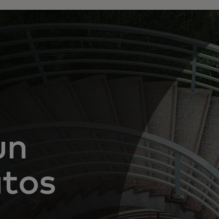
un
tos