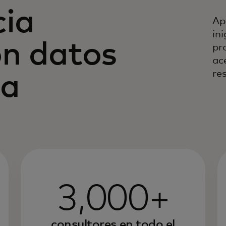
cia
Ap
in
on datos
pr
ac
re
ia
3,000+
consultores en todo el