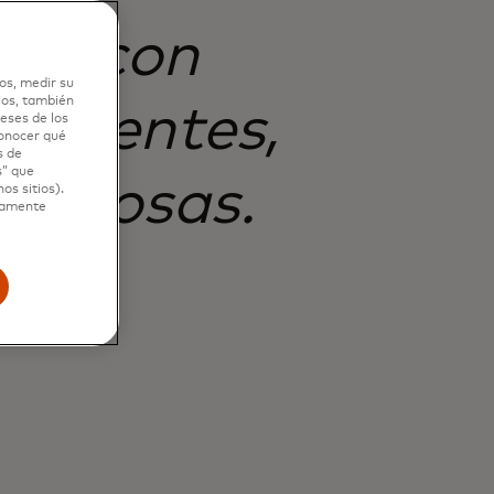
ero con
os, medir su
ios, también
petentes,
eses de los
conocer qué
s de
s” que
lentosas.
os sitios).
ctamente