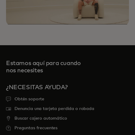
Estamos aquí para cuando
nos necesites
¿NECESITAS AYUDA?
Priceless Experiences te conectan con
Obtén soporte
oportunidades selectas de deportes,
viajes, gastronomía y entretenimiento
Denuncia una tarjeta perdida o robada
para atesorar por siempre.
Buscar cajero automático
Preguntas frecuentes