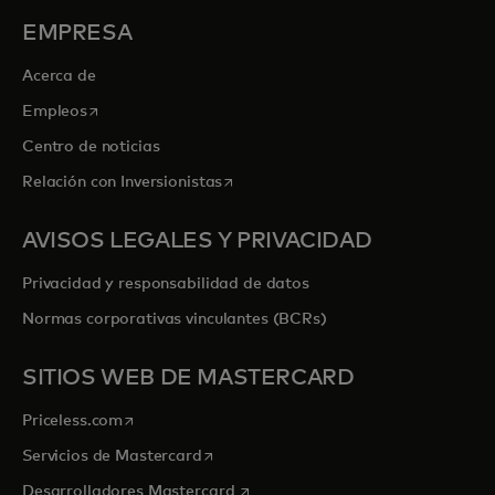
se abre en una pestaña nueva
Explora priceless.com
EMPRESA
Acerca de
se abre en una pestaña nueva
Empleos
Centro de noticias
se abre en una pestaña nueva
Relación con Inversionistas
AVISOS LEGALES Y PRIVACIDAD
Privacidad y responsabilidad de datos
Normas corporativas vinculantes (BCRs)
SITIOS WEB DE MASTERCARD
se abre en una pestaña nueva
Priceless.com
se abre en una pestaña nueva
Servicios de Mastercard
se abre en una pestaña nueva
Desarrolladores Mastercard