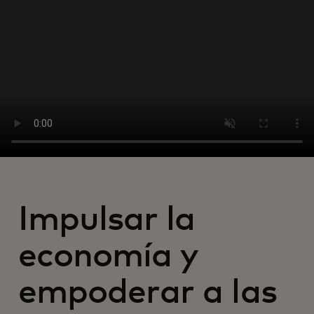
Para ti
Para empresas
Para el mundo
Para innovadores
Noticias y tendencias
Impulsar la
economía y
empoderar a las