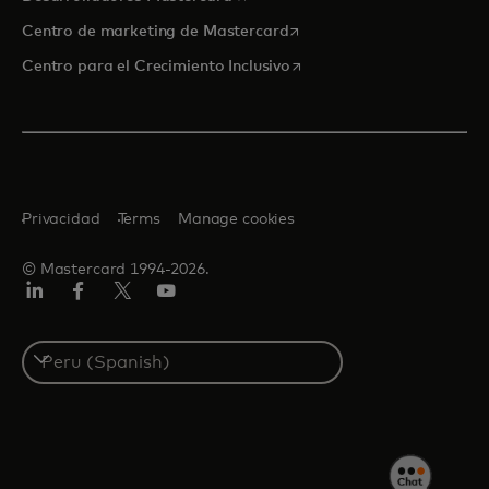
se abre en una pestaña nu
Centro de marketing de Mastercard
se abre en una pestaña nu
Centro para el Crecimiento Inclusivo
Privacidad
Terms
Manage cookies
© Mastercard 1994-2026.
LinkedIn
Facebook
Twitter/X
YouTube
Select
a
country