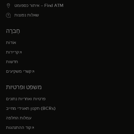
איתור כספומט – Find ATM
שאלות נפוצות
חֶברָה
אוֹדוֹת
opens in a new tab
קריירות
חדשות
opens in a new tab
קשרי משקיעים
משפט ופרטיות
פרטיות ואחריות נתונים
תקנון תאגידי מחייב (BCRs)
עמלות החלפה
opens in a new tab
קוד ההתנהגות