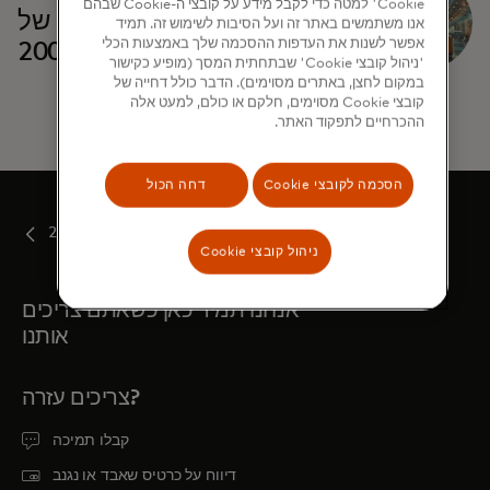
Cookie' למטה כדי לקבל מידע על קובצי ה-Cookie שבהם
חוצי גבולות: תפקידו של ISO
אנו משתמשים באתר זה ועל הסיבות לשימוש זה. תמיד
אפשר לשנות את העדפות ההסכמה שלך באמצעות הכלי
20022
'ניהול קובצי Cookie' שבתחתית המסך (מופיע כקישור
במקום לחצן, באתרים מסוימים). הדבר כולל דחייה של
קובצי Cookie מסוימים, חלקם או כולם, למעט אלה
ההכרחיים לתפקוד האתר.
הסכמה לקובצי Cookie
דחה הכול
2022
ניהול קובצי Cookie
אנחנו תמיד כאן כשאתם צריכים
אותנו
צריכים עזרה?
קבלו תמיכה
דיווח על כרטיס שאבד או נגנב