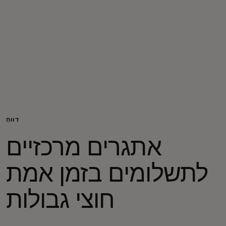
בשבילך
לעסקים
למען העולם
לחדשנים
דִוּוּחַ
אתגרים מרכזיים
חדשות ומגמות
לתשלומים בזמן אמת
חוצי גבולות