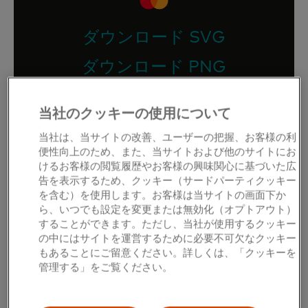
ダウンロード SVG
ダウンロード PNG
当社のクッキーの使用について
ブランドマークのガイドライ
当社は、当サイトの改善、ユーザーの把握、お客様の利
ンをお探しですか？
便性向上のため、また、当サイトおよび他のサイトにお
けるお客様の閲覧履歴やお客様の興味関心に基づいた広
告を表示するため、クッキー（サードパーティクッキー
ガイドラインを見る
を含む）を使用します。お客様は当サイトの画面下か
ら、いつでも設定を変更または無効化（オプトアウト）
することができます。ただし、当社が使用するクッキー
の中にはサイトを運営するために必要不可欠なクッキー
もあることにご留意ください。詳しくは、「クッキーを
Maestro®とCirrus®をお探しで
管理する」をご覧ください。
すか？