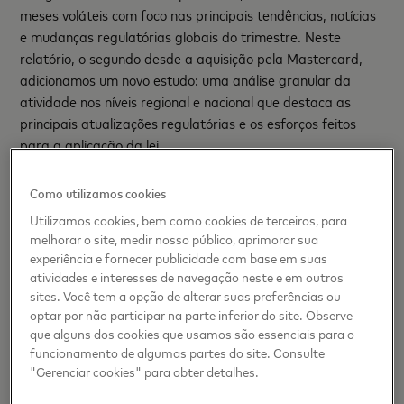
meses voláteis com foco nas principais tendências, notícias
e mudanças regulatórias globais do trimestre. Neste
relatório, o segundo desde a aquisição pela Mastercard,
adicionamos um novo estudo: uma análise granular da
atividade nos níveis regional e nacional que destaca as
principais atualizações regulatórias e os esforços feitos
para a aplicação da lei.
É inegável que as atividades ilícitas continuam afetando o
Como utilizamos cookies
ecossistema cripto. Para tentar acompanhar o ritmo, as
Utilizamos cookies, bem como cookies de terceiros, para
agências reguladoras e legisladoras de todo o mundo
melhorar o site, medir nosso público, aprimorar sua
intensificaram os esforços de monitoramento das trocas de
experiência e fornecer publicidade com base em suas
ativos virtuais. À medida que os regulamentos se tornaram
atividades e interesses de navegação neste e em outros
mais rigorosos e o cumprimento das regras melhorou, a
sites. Você tem a opção de alterar suas preferências ou
porcentagem global de VASP com práticas fracas de
Know
optar por não participar na parte inferior do site. Observe
que alguns dos cookies que usamos são essenciais para o
your your Client
(KYC) caiu de 56%, em 2020, para 35%
funcionamento de algumas partes do site. Consulte
no momento desta publicação.
"Gerenciar cookies" para obter detalhes.
Mesmo assim, a segurança ainda é insuficiente em