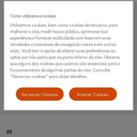
Como utilizamos cookies
01
Utilizamos cookies, bem como cookies de terceiros, para
melhorar o site, medir nosso público, aprimorar sua
experiência e fornecer publicidade com base em suas
M
ai
s
educação sobre criptomoedas é fundamental.
“Na
atividades e interesses de navegação neste e em outros
criptoesfera, você não pode ser um mero observador”,
sites. Você tem a opção de alterar suas preferências ou
disse Maggie Love, fundadora da SheFi. “Quero que as
optar por não participar na parte inferior do site. Observe
mulheres se envolvam neste novo mundo e, para construir e
que alguns dos cookies que usamos são essenciais para o
contribuir, elas precisam conhecer os detalhes de como
funcionamento de algumas partes do site. Consulte
essas coisas funcionam”, acrescentou. SheFi organiza um
"Gerenciar cookies" para obter detalhes.
treinamento interativo para familiarizar às mulheres com a
indústria, através de unidades que ensinam desde o qué é
Gerenciar Cookies
Aceitar Cookies
um NFT até como se tornar uma especialista em
Blockchain.
02