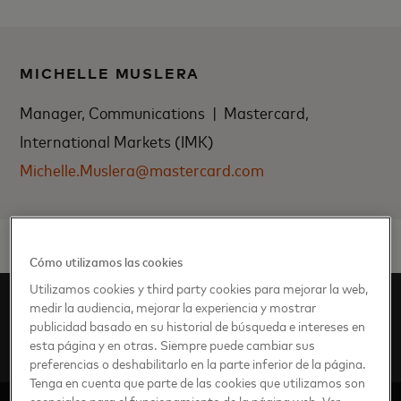
MICHELLE MUSLERA
Manager, Communications | Mastercard,
International Markets (IMK)
Michelle.Muslera@mastercard.com
Cómo utilizamos las cookies
Utilizamos cookies y third party cookies para mejorar la web,
América Latina
Sala de prensa
Noticias breves
medir la audiencia, mejorar la experiencia y mostrar
publicidad basado en su historial de búsqueda e intereses en
nb-es
2019
febrero
esta página y en otras. Siempre puede cambiar sus
Mercado Pago y Mastercard fortalecen su alianza
preferencias o deshabilitarlo en la parte inferior de la página.
Tenga en cuenta que parte de las cookies que utilizamos son
esenciales para el funcionamiento de la página web. Ver