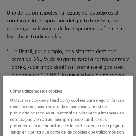
Uno de los principales hallazgos del estudio es el
cambio en la composición del gasto turístico, con
una mayor relevancia de las experiencias frente a
los rubros tradicionales.
En Brasil, por ejemplo, los visitantes destinan
cerca del 29,5% de su gasto total a restaurantes y
bares, superando significativamente el gasto en
alojamiento (17,8%), lo que evidencia una mayor
orientación hacia experiencias gastronómicas y de
entretenimiento.
Cómo utilizamos las cookies
En el caso de Argentina, el informe destaca la alta
Utilizamos cookies y third party cookies para mejorar la web,
medir la audiencia, mejorar la experiencia y mostrar
sensibilidad del turismo al tipo de cambio: una
publicidad basado en su historial de búsqueda e intereses en
depreciación del 10% de su moneda se asocia con
esta página y en otras. Siempre puede cambiar sus
un aumento del 9,5% en la llegada de turistas
preferencias o deshabilitarlo en la parte inferior de la página.
internacionales, lo que posiciona al país entre los
Tenga en cuenta que parte de las cookies que utilizamos son