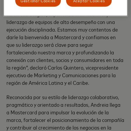
Gestionar Cookies
Aceptar Cookies
“Andreia aporta una combinación excepcional de
visión estratégica, experiencia internacional y
liderazgo de equipos de alto desempeño con una
ejecución disciplinada. Estamos muy contentos de
darle la bienvenida a Mastercard y confiamos en
que su liderazgo será clave para seguir
fortaleciendo nuestra marca y profundizando la
conexión con clientes, socios y consumidores en toda
la región”, declaró Carlos Quintero, vicepresidente
ejecutivo de Marketing y Comunicaciones para la
región de América Latina y el Caribe.
Reconocida por su estilo de liderazgo colaborativo,
pragmático y orientado a resultados, Andreia llega
a Mastercard para impulsar la evolución de la
marca, fortalecer el posicionamiento de la compañía
y contribuir al crecimiento de los negocios en la