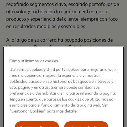
redefinido segmentos clave, escalado portafolios de
alto valor y fortalecido la conexión entre marca,
producto y experiencia del cliente, siempre con foco
en resultados medibles y sostenibles.
A lo largo de su carrera ha ocupado posiciones de
liderazgo en Brasil, Canadá, Estados Unidos y
diversos mercados de América Latina, donde ha
Cómo utilizamos las cookies
impulsado la expansión de segmentos estratégicos,
transformación digital y el fortalecimiento de la
Utilizamos cookies y third party cookies para mejorar la web,
medir la audiencia, mejorar la experiencia y mostrar
relación con los clientes.
publicidad basado en su historial de búsqueda e intereses en
esta página y en otras. Siempre puede cambiar sus
Basada en Ciudad de Mexico, su incorporación se da
preferencias o deshabilitarlo en la parte inferior de la página.
en un momento clave para Mastercard, en el que la
Tenga en cuenta que parte de las cookies que utilizamos son
compañía continúa fortaleciendo su propuesta de
esenciales para el funcionamiento de la página web. Ver
"Gestionar Cookies" para más detalle.
valor y acelerando su crecimiento en mercados
estratégicos de la región.