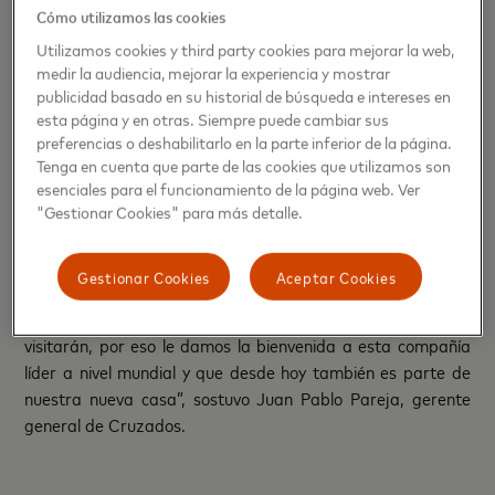
Cómo utilizamos las cookies
experiencias valiosas a nuestros tarjetahabientes. Al
Utilizamos cookies y third party cookies para mejorar la web,
convertirnos en el método de pago oficial, no solo estamos
medir la audiencia, mejorar la experiencia y mostrar
simplificando las transacciones, sino también
publicidad basado en su historial de búsqueda e intereses en
desbloqueando beneficios exclusivos que elevarán la
esta página y en otras. Siempre puede cambiar sus
experiencia de los fanáticos en Claro Arena”.
preferencias o deshabilitarlo en la parte inferior de la página.
Tenga en cuenta que parte de las cookies que utilizamos son
“Hoy sumamos un nuevo partner a Claro Arena.
esenciales para el funcionamiento de la página web. Ver
Mastercard será parte de la experiencia que buscamos
"Gestionar Cookies" para más detalle.
ofrecer a quienes llegan hasta nuestro estadio para
disfrutar de eventos deportivos y artísticos. Un servicio de
Gestionar Cookies
Aceptar Cookies
alto estándar es parte de este sello moderno y
multipropósito que buscamos entregar a todos quienes nos
visitarán, por eso le damos la bienvenida a esta compañía
líder a nivel mundial y que desde hoy también es parte de
nuestra nueva casa”, sostuvo Juan Pablo Pareja, gerente
general de Cruzados.