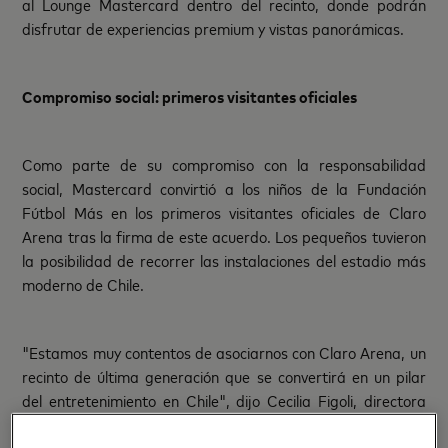
al Lounge Mastercard dentro del recinto, donde podrán
disfrutar de experiencias premium y vistas panorámicas.
Compromiso social: primeros visitantes oficiales
Como parte de su compromiso con la responsabilidad
social, Mastercard convirtió a los niños de la Fundación
Fútbol Más en los primeros visitantes oficiales de Claro
Arena tras la firma de este acuerdo. Los pequeños tuvieron
la posibilidad de recorrer las instalaciones del estadio más
moderno de Chile.
"Estamos muy contentos de asociarnos con Claro Arena, un
recinto de última generación que se convertirá en un pilar
del entretenimiento en Chile", dijo Cecilia Figoli, directora
de Consumer Products South Cone de Mastercard. "Esta
alianza subraya nuestro compromiso de ofrecer