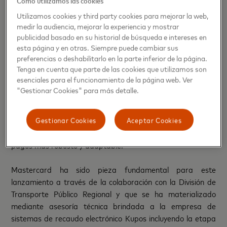
Cómo utilizamos las cookies
2025 para la Región de Atacama. De esta manera se logra
Utilizamos cookies y third party cookies para mejorar la web,
modernizar el transporte público, mejorar la conectividad
medir la audiencia, mejorar la experiencia y mostrar
en zonas aisladas y rurales, y rebajar las tarifas para
publicidad basado en su historial de búsqueda e intereses en
estudiantes y personas mayores.
esta página y en otras. Siempre puede cambiar sus
preferencias o deshabilitarlo en la parte inferior de la página.
Tenga en cuenta que parte de las cookies que utilizamos son
La implementación de este sistema es posible gracias al
esenciales para el funcionamiento de la página web. Ver
estándar EMV, estándar de pagos interoperable, que
"Gestionar Cookies" para más detalle.
habilita pagos sin contacto en todo el mundo. Este
estándar garantiza transacciones seguras e inteligentes en
Gestionar Cookies
Aceptar Cookies
diversos canales, incluyendo pagos remotos, móviles sin
contacto y con tarjeta, contribuyendo a un ecosistema de
pagos más robusto y adaptable.
Mastercard ha sido pieza fundamental para este
lanzamiento a través de la colaboración con la División de
Transporte Público Regional y que se ha materializado
mediante asesoría técnica brindada a la empresa de
sistemas de recaudo electrónico Kupos incluyendo la etapa