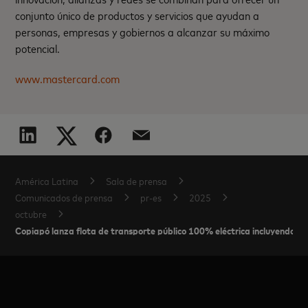
conjunto único de productos y servicios que ayudan a
personas, empresas y gobiernos a alcanzar su máximo
potencial.
www.mastercard.com
América Latina
Sala de prensa
Comunicados de prensa
pr-es
2025
octubre
Copiapó lanza flota de transporte público 100% eléctrica incluyendo p