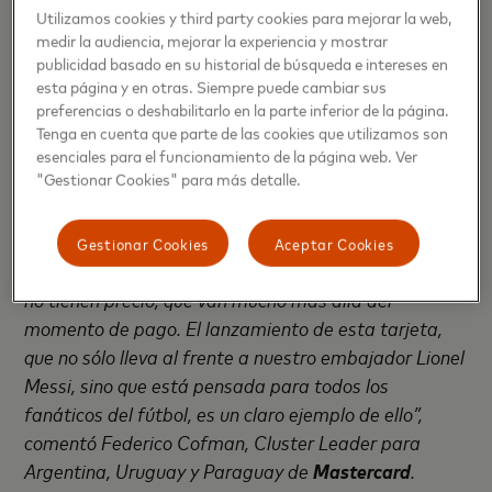
Mastercard
con una propuesta de beneficios única y
Utilizamos cookies y third party cookies para mejorar la web,
medir la audiencia, mejorar la experiencia y mostrar
diferencial, que forma parte del camino que
publicidad basado en su historial de búsqueda e intereses en
empezamos con la incorporación de
Uilo
a nuestro
esta página y en otras. Siempre puede cambiar sus
ecosistema y con el que aún tenemos mucho por
preferencias o deshabilitarlo en la parte inferior de la página.
delante. La tarjeta se puede pedir desde la app,
Tenga en cuenta que parte de las cookies que utilizamos son
esenciales para el funcionamiento de la página web. Ver
100% online”, señaló Romina Simonelli, VP de Medios
"Gestionar Cookies" para más detalle.
de Pago en
Ualá
.
“En
Mastercard
conectamos a las personas con sus
Gestionar Cookies
Aceptar Cookies
pasiones brindándoles experiencias y momentos que
no tienen precio, que van mucho más allá del
momento de pago. El lanzamiento de esta tarjeta,
que no sólo lleva al frente a nuestro embajador Lionel
Messi, sino que está pensada para todos los
fanáticos del fútbol, es un claro ejemplo de ello”,
comentó Federico Cofman, Cluster Leader para
Argentina, Uruguay y Paraguay de
Mastercard
.