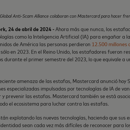
Global Anti-Scam Alliance colaboran con Mastercard para hacer fren
k, 24 de abril de 2024 -
Ahora más que nunca, los estafa
ologías como la Inteligencia Artificial (IA) para engañar a 
Unidos de América las personas perdieron
12.500 millones 
 sólo en 2023. En el Reino Unido, los estafadores fueron re
s durante el primer semestre del 2023, lo que equivale a 
reciente amenaza de las estafas, Mastercard anunció hoy 
nes especializadas impulsadas por tecnologías de IA de va
r y prevenir las estafas. Mastercard también se está asoc
odo el ecosistema para luchar contra las estafas.
tán explotando las nuevas tecnologías, haciendo que sus 
identidad sean cada vez más difíciles de reconocer para l