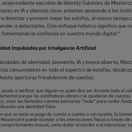
 vicepresidente ejecutivo de Identity Solutions de Masterc
iones en IA y alianzas clave, estamos apoyando a las insti
a detectar y prevenir mejor las estafas, al mismo tiempo
nder a detectarlas. Este enfoque holístico significa que 
, fomentando la confianza en nuestro mundo digital."
tidad Impulsadas por Inteligencia Artificial
acidades de identidad, biometría, IA y banca abierta, Mas
 los consumidores en todo el espectro de estafas, desde pa
 hasta aperturas fraudulentas de cuentas.
ayuda a verificar que alguien es quien dice ser durante todo el cic
damental porque los estafadores abren o se apoderan de cuentas p
a, crear las llamadas cuentas bancarias "mula" para recibir fond
ilizando una identidad falsa.
 que se inicia un pago de cuenta a cuenta o con tarjeta, la biomet
astercard puede acceder a las interacciones físicas a través de d
r comportamiento inusual, como dudar al escribir o al interactuar con