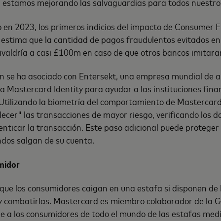
, estamos mejorando las salvaguardias para todos nuestros
 en 2023, los primeros indicios del impacto de Consumer 
estima que la cantidad de pagos fraudulentos evitados en
valdría a casi £100m en caso de que otros bancos imitaran
 se ha asociado con Entersekt, una empresa mundial de a
za Mastercard Identity para ayudar a las instituciones fina
 Utilizando la biometría del comportamiento de Mastercar
lecer" las transacciones de mayor riesgo, verificando los d
nticar la transacción. Este paso adicional puede proteger 
ndos salgan de su cuenta.
midor
que los consumidores caigan en una estafa si disponen de
 y combatirlas. Mastercard es miembro colaborador de la 
ege a los consumidores de todo el mundo de las estafas m