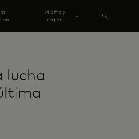
ría
Idioma y
edia
región
 lucha
última