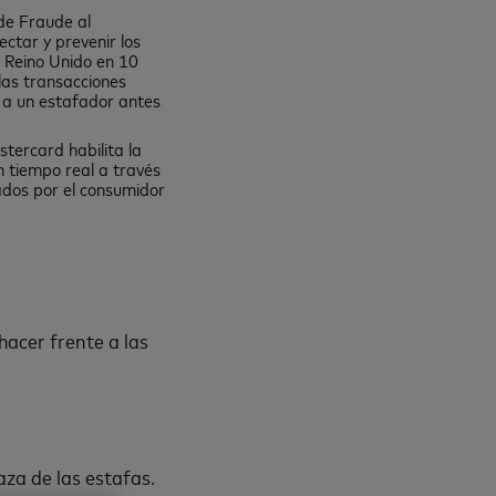
de Fraude al
ctar y prevenir los
l Reino Unido en 10
 las transacciones
o a un estafador antes
tercard habilita la
n tiempo real a través
dos por el consumidor
acer frente a las
za de las estafas.