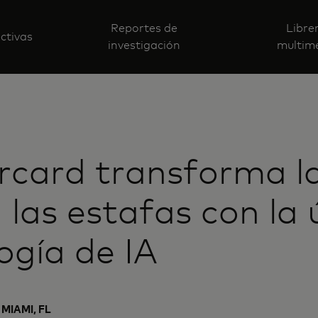
Reportes de
Libre
ctivas
investigación
multim
card transforma la
 las estafas con la 
ogía de IA
 MIAMI, FL