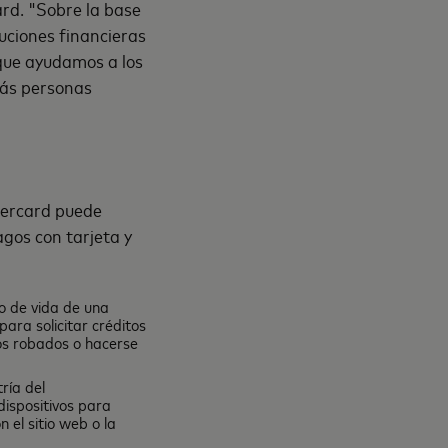
ard. "Sobre la base
tuciones financieras
 que ayudamos a los
más personas
tercard puede
gos con tarjeta y
lo de vida de una
ara solicitar créditos
os robados o hacerse
ría del
ispositivos para
 el sitio web o la