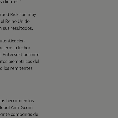
 clientes."
Fraud Risk son muy
 el Reino Unido
 sus resultados.
utenticación
ncieras a luchar
d, Entersekt permite
atos biométricos del
a los remitentes
 las herramientas
Global Anti-Scam
ediante campañas de