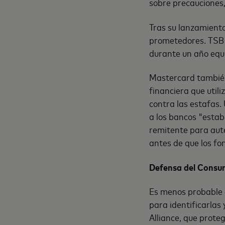
sobre precauciones
Tras su lanzamiento
prometedores. TSB 
durante un año equi
Mastercard también
financiera que utili
contra las estafas.
a los bancos "estab
remitente para aute
antes de que los fo
Defensa del Consu
Es menos probable 
para identificarlas
Alliance, que prot