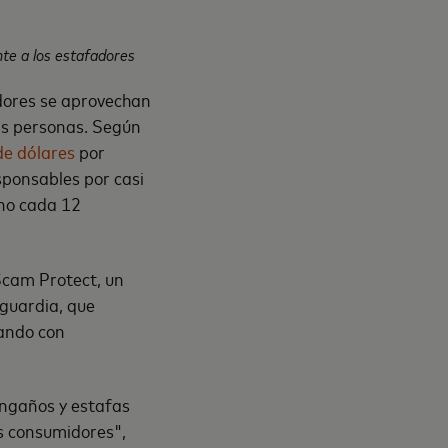
te a los estafadores
dores se aprovechan
las personas. Según
de dólares
por
sponsables por casi
uno cada 12
Scam Protect, un
nguardia, que
iando con
engaños y estafas
os consumidores",