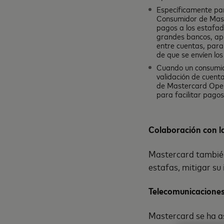
Específicamente par
Consumidor de Maste
pagos a los estafad
grandes bancos, apro
entre cuentas, para
de que se envíen los
Cuando un consumido
validación de cuenta
de Mastercard Open
para facilitar pagos
Colaboración con l
Mastercard también
estafas, mitigar su
Telecomunicacion
Mastercard se ha as