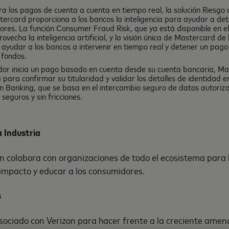
a los pagos de cuenta a cuenta en tiempo real, la solución Riesgo 
rcard proporciona a los bancos la inteligencia para ayudar a dete
ores. La función Consumer Fraud Risk, que ya está disponible en e
vecha la inteligencia artificial, y la visión única de Mastercard de
 ayudar a los bancos a intervenir en tiempo real y detener un pag
 fondos.
r inicia un pago basado en cuenta desde su cuenta bancaria, Mas
 para confirmar su titularidad y validar los detalles de identidad e
 Banking, que se basa en el intercambio seguro de datos autoriza
 seguros y sin fricciones.
a Industria
 colabora con organizaciones de todo el ecosistema para h
 impacto y educar a los consumidores.
es
ociado con Verizon para hacer frente a la creciente amena