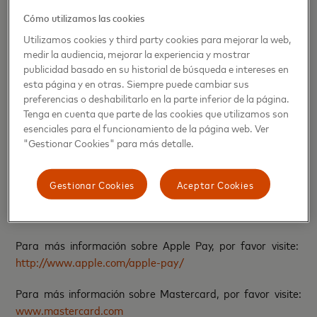
la información de pago de forma segura en el dispositivo.
Cómo utilizamos las cookies
Utilizamos cookies y third party cookies para mejorar la web,
Apple Pay es fácil de configurar. En iPhone, simplemente
medir la audiencia, mejorar la experiencia y mostrar
abra la aplicación Wallet, toque + y siga los pasos para
publicidad basado en su historial de búsqueda e intereses en
agregar la tarjeta. Una vez que agregue una tarjeta al
esta página y en otras. Siempre puede cambiar sus
iPhone y Apple Watch, puede comenzar a usar Apple Pay
preferencias o deshabilitarlo en la parte inferior de la página.
Tenga en cuenta que parte de las cookies que utilizamos son
en ese dispositivo de inmediato.
esenciales para el funcionamiento de la página web. Ver
"Gestionar Cookies" para más detalle.
En Panamá, Apple Pay estará disponible para los
tarjetahabientes Mastercard de las tarjetas de débito o
crédito de BAC Credomatic y St. Georges Bank. Los
Gestionar Cookies
Aceptar Cookies
clientes seguirán recibiendo todas las recompensas y
beneficios que ofrecen sus tarjetas Mastercard.
Para más información sobre Apple Pay, por favor visite:
http://www.apple.com/apple-pay/
Para más información sobre Mastercard, por favor visite:
www.mastercard.com