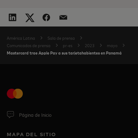
América Latina
Sala de prensa
Comunicados de prensa
pr-es
2023
mayo
Mastercard trae Apple Pay a sus tarjetahabientes en Panamá
Página de Inicio
MAPA DEL SITIO