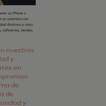
tener su iPhone o
 se autentica con
idad dinámico y único
 cafeterías, tiendas
n nuestros
dad y
ntes en
ompromiso
ema de
da de
uridad y