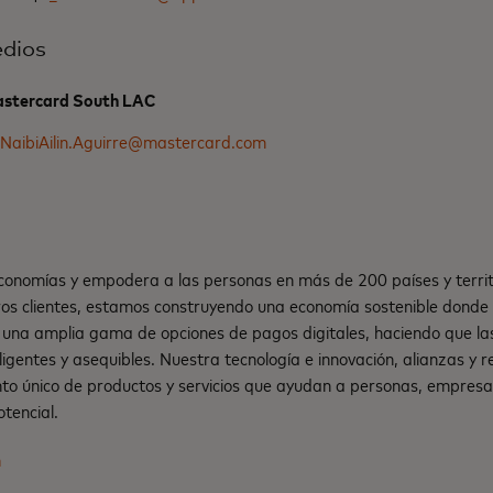
dios
Mastercard South LAC
NaibiAilin.Aguirre@mastercard.com
onomías y empodera a las personas en más de 200 países y territ
os clientes, estamos construyendo una economía sostenible dond
una amplia gama de opciones de pagos digitales, haciendo que la
teligentes y asequibles. Nuestra tecnología e innovación, alianzas y
nto único de productos y servicios que ayudan a personas, empresa
tencial.
m