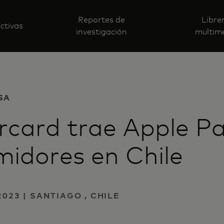
Reportes de
Libre
ctivas
investigación
multim
SA
card trae Apple Pa
idores en Chile
2023 | SANTIAGO , CHILE