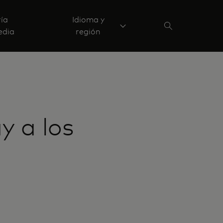
ría
Idioma y
edia
región
y a los