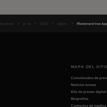
Mastercard trae Appl
de prensa
pr-es
2023
agosto
MAPA DEL SITI
Comunicados de pren
Noticias breves
Kits de prensa digital
Biografías
Contactos de medios