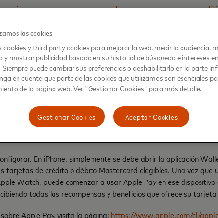
pciones para que las personas el
en pagar",
zamos las cookies
 cookies y third party cookies para mejorar la web, medir la audiencia, m
Sandoval, Cluster Leader de Mastercard para Chile, Perú y Boliv
a y mostrar publicidad basado en su historial de búsqueda e intereses e
. Siempre puede cambiar sus preferencias o deshabilitarlo en la parte infe
nga en cuenta que parte de las cookies que utilizamos son esenciales pa
iento de la página web. Ver "Gestionar Cookies" para más detalle.
acidad son la base de Apple Pay. Cuando los clientes usan una tarje
eros reales de la tarjeta no se almacenan en el dispositivo ni en lo
a, encripta y almacena de forma segura un número de cuenta de disp
Gestionar Cookies
Aceptar Cookies
ip certificado estándar de la industria diseñado para almacenar l
dispositivo.
configurar. En iPhone, simplemente se debe abrir la aplicación Wallet
s tarjetas de crédito o débito Mastercard elegibles. Una vez que 
l Apple Watch, puede comenzar a usar Apple Pay en ese dispositivo
ecibiendo todas las recompensas y beneficios que ofrece su tarjet
sobre Apple Pay, visita la página:
https://www.apple.com/cl/appl