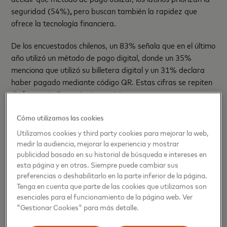
seguridad (54%)
,
pero buscan también la rapidez que
ofrece la tecnología financiera.
De los encuestados chilenos, un 83% señala que en el último
año utilizó un método de pago digital, donde un 35%
menciona que utilizó su billetera digital y un 31% declara
haber pagado mediante código QR. Estas cifras se repiten
de forma similar en Latinoamérica.
La biometría se abre paso como la opción para encontrar el
Cómo utilizamos las cookies
equilibrio entre comodidad y seguridad. En Chile, un 71%
Utilizamos cookies y third party cookies para mejorar la web,
de los encuestados señala que usar tecnologías biométricas
medir la audiencia, mejorar la experiencia y mostrar
para la identidad y los pagos es más seguro que un PIN,
publicidad basado en su historial de búsqueda e intereses en
una contraseña u otra forma de identificación.
esta página y en otras. Siempre puede cambiar sus
preferencias o deshabilitarlo en la parte inferior de la página.
Tenga en cuenta que parte de las cookies que utilizamos son
Criptomonedas
esenciales para el funcionamiento de la página web. Ver
"Gestionar Cookies" para más detalle.
En su tercera edición, el estudio de Mastercard DeFI,
blockchain, NFTs- registra una importante actividad en la