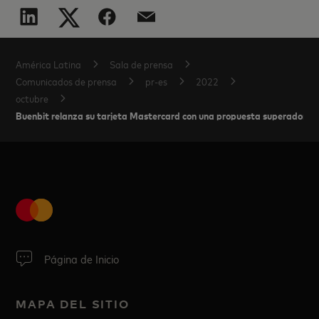
América Latina
Sala de prensa
Comunicados de prensa
pr-es
2022
octubre
Buenbit relanza su tarjeta Mastercard con una propuesta superadora
Página de Inicio
MAPA DEL SITIO