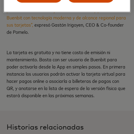
superiores a los plazos fijos del mercado. Es un orgullo
presentar esta alianza junto a Mastercard y potenciar a
Buenbit con tecnología moderna y de alcance regional para
sus tarjetas”,
expresó Gastón Irigoyen, CEO & Co-founder
de Pomelo.
La tarjeta es gratuita y no tiene costo de emisión ni
mantenimiento. Basta con ser usuario de Buenbit para
poder activarla desde la App en simples pasos. En primera
instancia los usuarios podrán activar la tarjeta virtual para
hacer pagos online o asociarla a billeteras de pagos con
QR, y anotarse en la lista de espera de la versión física que
estará disponible en las próximas semanas.
Historias relacionadas