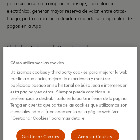
para su consumo -comprar un pasaje, línea blanca,
electrónica, generar mayor reserva de valor, entre otros-.
Luego, podrá cancelar la deuda armando su propio plan de
pagos en la App.
El aliado estratégico de Buenbit para la emisión de la nueva
tarjeta Mastercard es Pomelo, que cuenta con una
Infraestructura tecnológica y financiera que permite la
Cómo utilizamos las cookies
escalabilidad en LATAM con una misma integración de
Utilizamos cookies y third party cookies para mejorar la web,
base.
medir la audiencia, mejorar la experiencia y mostrar
publicidad basado en su historial de búsqueda e intereses en
esta página y en otras. Siempre puede cambiar sus
“En Pomelo estamos muy entusiasmados con el
preferencias o deshabilitarlo en la parte inferior de la página.
Tenga en cuenta que parte de las cookies que utilizamos son
lanzamiento de la nueva tarjeta cripto de Buenbit, que se
esenciales para el funcionamiento de la página web. Ver
destaca por premiar las compras cotidianas. Buenbit
"Gestionar Cookies" para más detalle.
siempre se ha destacado por su propuesta de valor cripto
en la Argentina, que ahora se robustece con préstamos
flexibles y remuneración de saldos con tasas muy
Gestionar Cookies
Aceptar Cookies