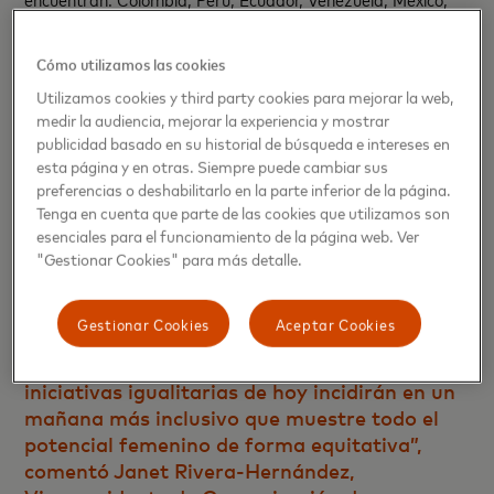
Guatemala, Costa Rica, Panamá y Nicaragua.
Cómo utilizamos las cookies
“No es un secreto que generar igualdad de
Utilizamos cookies y third party cookies para mejorar la web,
oportunidades para las mujeres en las
medir la audiencia, mejorar la experiencia y mostrar
carreras STEM contribuirá positivamente al
publicidad basado en su historial de búsqueda e intereses en
desarrollo económico de futuras economías,
esta página y en otras. Siempre puede cambiar sus
por ello es necesario identificar iniciativas de
preferencias o deshabilitarlo en la parte inferior de la página.
éxito generadas por gobiernos, la sociedad
Tenga en cuenta que parte de las cookies que utilizamos son
civil y el sector privado, que ayuden a
esenciales para el funcionamiento de la página web. Ver
fomentar el cambio en las normas sociales y
"Gestionar Cookies" para más detalle.
los estereotipos asociados con las mujeres en
STEM para involucrar a la mayor cantidad de
Gestionar Cookies
Aceptar Cookies
niñas a este sector. En Mastercard
consideramos que nuestras acciones e
iniciativas igualitarias de hoy incidirán en un
mañana más inclusivo que muestre todo el
potencial femenino de forma equitativa”,
comentó Janet Rivera-Hernández,