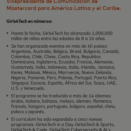
Vicepresidente de Comunicación de
Mastercard para América Latina y el Caribe.
Girls4Tech en números:
Hasta la fecha, Girls4Tech ha alcanzado 1,000,000
millón de niñas entre las edades de 8 a 16 años.
Se han organizado eventos en más de 40 países:
Argentina, Australia, Bélgica, Brasil, Bulgaria, Canadá,
Colombia, Chile, China, Costa Rica, Republica
Dominicana, Inglaterra, Ecuador, Francia, Alemania,
Guatemala, India, Indonesia, Italia, Irlanda, Jamaica,
Kenia, Malasia, México, Marruecos, Nueva Zelanda,
Nigeria, Panamá, Perú, Polonia, Portugal, Puerto Rico,
Singapur, Escocia, España, África del Sur, Suiza, UAE,
U.S. y Venezuela.
El programa se ha traducido a más de 14 idiomas:
árabe, italiano, bahasa, malayo, alemán, flamenco,
francés, húngaro, portugués, búlgaro, español, chino,
polaco y japonés.
El curriculum ha sido expandido a cinco nuevos
programas: Girls4Tech in a Day, Girls4Tech & Sports,
Girls4Tech & Code, Girls4Tech Cybersecurity & AI y